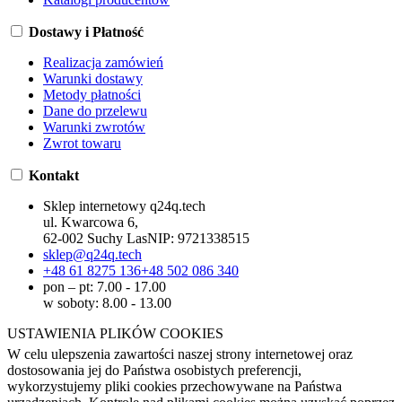
Dostawy i Płatność
Realizacja zamówień
Warunki dostawy
Metody płatności
Dane do przelewu
Warunki zwrotów
Zwrot towaru
Kontakt
Sklep internetowy q24q.tech
ul. Kwarcowa 6,
62-002 Suchy Las
NIP:
9721338515
sklep@q24q.tech
+48 61 8275 136
+48 502 086 340
pon – pt: 7.00 - 17.00
w soboty: 8.00 - 13.00
USTAWIENIA PLIKÓW COOKIES
W celu ulepszenia zawartości naszej strony internetowej oraz
dostosowania jej do Państwa osobistych preferencji,
wykorzystujemy pliki cookies przechowywane na Państwa