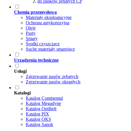
do pasków zębatych CP
Chemia przemysłowa
Materiały eksploatacyjne
Ochrona antykorozyjna
Oleje
Pasty
Smary
Środki czyszczące
Suche materiały smarujące
Urządzenia techniczne
Usługi
Zgrzewanie pasów zębatych
Zgrzewanie pasów okrągłych
Katalogi
Katalog Continental
Katalog Megadyne
Katalog Optibelt
Katalog PIX
Katalog OKS
Katalog Sanok