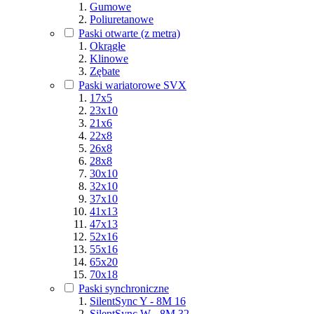
Gumowe
Poliuretanowe
Paski otwarte (z metra)
Okrągłe
Klinowe
Zębate
Paski wariatorowe SVX
17x5
23x10
21x6
22x8
26x8
28x8
30x10
32x10
37x10
41x13
47x13
52x16
55x16
65x20
70x18
Paski synchroniczne
SilentSync Y - 8M 16
SilentSync W - 8M 32