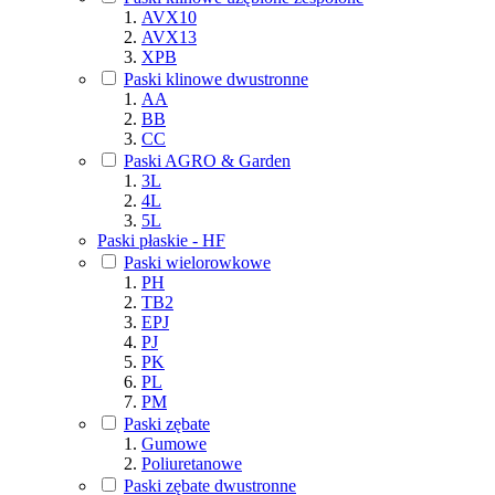
AVX10
AVX13
XPB
Paski klinowe dwustronne
AA
BB
CC
Paski AGRO & Garden
3L
4L
5L
Paski płaskie - HF
Paski wielorowkowe
PH
TB2
EPJ
PJ
PK
PL
PM
Paski zębate
Gumowe
Poliuretanowe
Paski zębate dwustronne