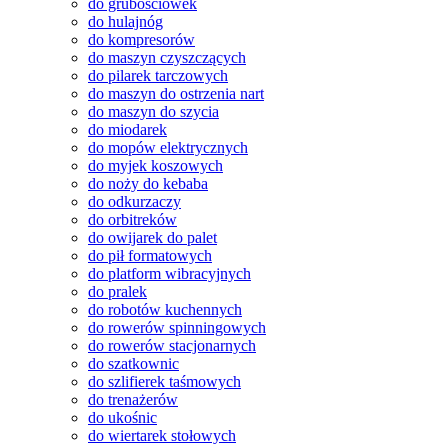
do grubościówek
do hulajnóg
do kompresorów
do maszyn czyszczących
do pilarek tarczowych
do maszyn do ostrzenia nart
do maszyn do szycia
do miodarek
do mopów elektrycznych
do myjek koszowych
do noży do kebaba
do odkurzaczy
do orbitreków
do owijarek do palet
do pił formatowych
do platform wibracyjnych
do pralek
do robotów kuchennych
do rowerów spinningowych
do rowerów stacjonarnych
do szatkownic
do szlifierek taśmowych
do trenażerów
do ukośnic
do wiertarek stołowych