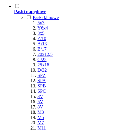
Paski napędowe
Paski klinowe
5x3
Y6x4
8x5
Z/10
A/13
B/17
20x12,5
C/22
25x16
D/32
SPZ
SPA
SPB
SPC
3V
5V
8V
M3
M5
M7
M11