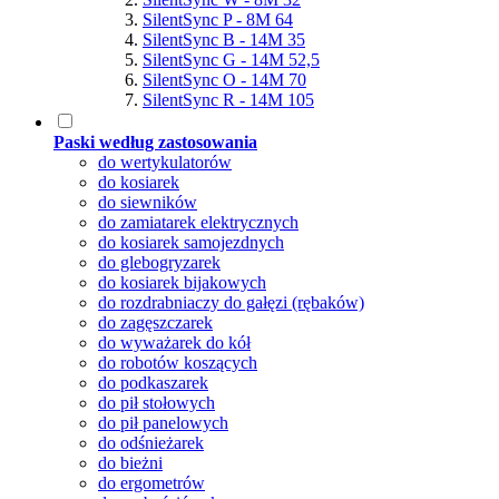
SilentSync P - 8M 64
SilentSync B - 14M 35
SilentSync G - 14M 52,5
SilentSync O - 14M 70
SilentSync R - 14M 105
Paski według zastosowania
do wertykulatorów
do kosiarek
do siewników
do zamiatarek elektrycznych
do kosiarek samojezdnych
do glebogryzarek
do kosiarek bijakowych
do rozdrabniaczy do gałęzi (rębaków)
do zagęszczarek
do wyważarek do kół
do robotów koszących
do podkaszarek
do pił stołowych
do pił panelowych
do odśnieżarek
do bieżni
do ergometrów