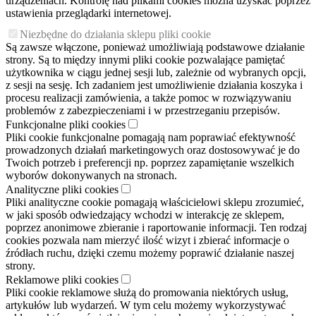
urządzeniach. Kontrolę nad plikami cookies można uzyskać poprzez
ustawienia przeglądarki internetowej.
Niezbędne do działania sklepu pliki cookie
Są zawsze włączone, ponieważ umożliwiają podstawowe działanie
strony. Są to między innymi pliki cookie pozwalające pamiętać
użytkownika w ciągu jednej sesji lub, zależnie od wybranych opcji,
z sesji na sesję. Ich zadaniem jest umożliwienie działania koszyka i
procesu realizacji zamówienia, a także pomoc w rozwiązywaniu
problemów z zabezpieczeniami i w przestrzeganiu przepisów.
Funkcjonalne pliki cookies
Pliki cookie funkcjonalne pomagają nam poprawiać efektywność
prowadzonych działań marketingowych oraz dostosowywać je do
Twoich potrzeb i preferencji np. poprzez zapamiętanie wszelkich
wyborów dokonywanych na stronach.
Analityczne pliki cookies
Pliki analityczne cookie pomagają właścicielowi sklepu zrozumieć,
w jaki sposób odwiedzający wchodzi w interakcję ze sklepem,
poprzez anonimowe zbieranie i raportowanie informacji. Ten rodzaj
cookies pozwala nam mierzyć ilość wizyt i zbierać informacje o
źródłach ruchu, dzięki czemu możemy poprawić działanie naszej
strony.
Reklamowe pliki cookies
Pliki cookie reklamowe służą do promowania niektórych usług,
artykułów lub wydarzeń. W tym celu możemy wykorzystywać