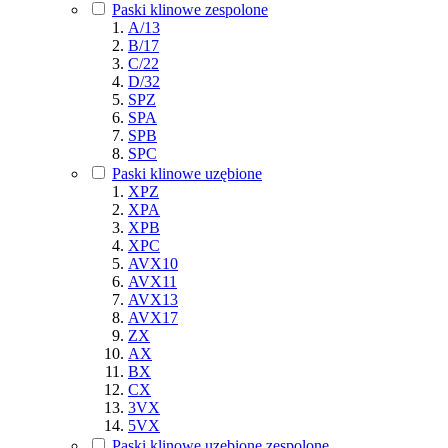
Paski klinowe zespolone
A/13
B/17
C/22
D/32
SPZ
SPA
SPB
SPC
Paski klinowe uzębione
XPZ
XPA
XPB
XPC
AVX10
AVX11
AVX13
AVX17
ZX
AX
BX
CX
3VX
5VX
Paski klinowe uzębione zespolone