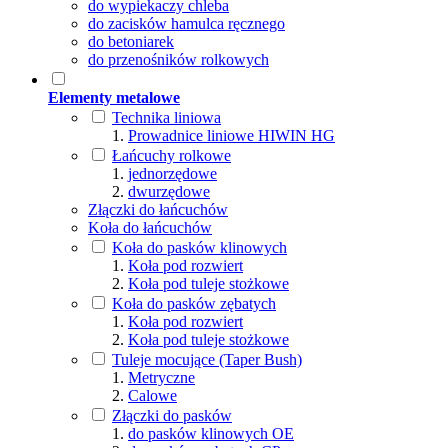
do wypiekaczy chleba
do zacisków hamulca ręcznego
do betoniarek
do przenośników rolkowych
Elementy metalowe
Technika liniowa
Prowadnice liniowe HIWIN HG
Łańcuchy rolkowe
jednorzędowe
dwurzędowe
Złączki do łańcuchów
Koła do łańcuchów
Koła do pasków klinowych
Koła pod rozwiert
Koła pod tuleje stożkowe
Koła do pasków zębatych
Koła pod rozwiert
Koła pod tuleje stożkowe
Tuleje mocujące (Taper Bush)
Metryczne
Calowe
Złączki do pasków
do pasków klinowych OE