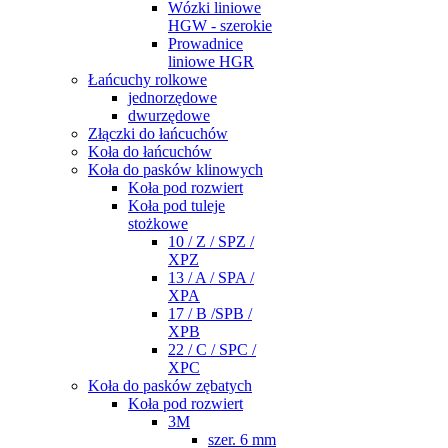
Wózki liniowe
HGW - szerokie
Prowadnice
liniowe HGR
Łańcuchy rolkowe
jednorzędowe
dwurzędowe
Złączki do łańcuchów
Koła do łańcuchów
Koła do pasków klinowych
Koła pod rozwiert
Koła pod tuleje
stożkowe
10 / Z / SPZ /
XPZ
13 / A / SPA /
XPA
17 / B /SPB /
XPB
22 / C / SPC /
XPC
Koła do pasków zębatych
Koła pod rozwiert
3M
szer. 6 mm