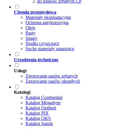
do pasków zębatych CP
Chemia przemysłowa
Materiały eksploatacyjne
Ochrona antykorozyjna
Oleje
Pasty
Smary
Środki czyszczące
Suche materiały smarujące
Urządzenia techniczne
Usługi
Zgrzewanie pasów zębatych
Zgrzewanie pasów okrągłych
Katalogi
Katalog Continental
Katalog Megadyne
Katalog Optibelt
Katalog PIX
Katalog OKS
Katalog Sanok