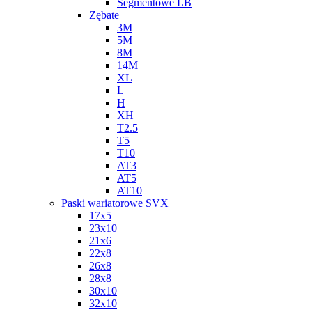
Segmentowe LB
Zębate
3M
5M
8M
14M
XL
L
H
XH
T2.5
T5
T10
AT3
AT5
AT10
Paski wariatorowe SVX
17x5
23x10
21x6
22x8
26x8
28x8
30x10
32x10