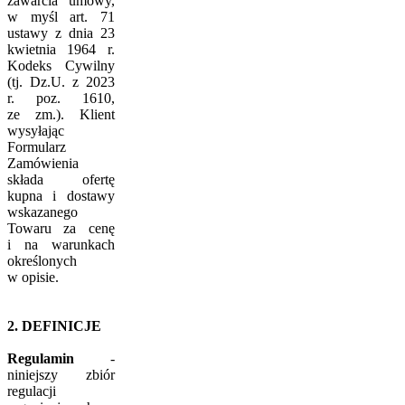
zawarcia umowy,
w myśl art. 71
ustawy z dnia 23
kwietnia 1964 r.
Kodeks Cywilny
(tj. Dz.U. z 2023
r. poz. 1610,
ze zm.). Klient
wysyłając
Formularz
Zamówienia
składa ofertę
kupna i dostawy
wskazanego
Towaru za cenę
i na warunkach
określonych
w opisie.
2. DEFINICJE
Regulamin
-
niniejszy zbiór
regulacji