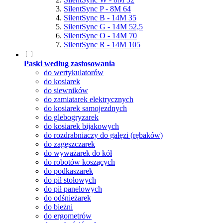
SilentSync P - 8M 64
SilentSync B - 14M 35
SilentSync G - 14M 52,5
SilentSync O - 14M 70
SilentSync R - 14M 105
Paski według zastosowania
do wertykulatorów
do kosiarek
do siewników
do zamiatarek elektrycznych
do kosiarek samojezdnych
do glebogryzarek
do kosiarek bijakowych
do rozdrabniaczy do gałęzi (rębaków)
do zagęszczarek
do wyważarek do kół
do robotów koszących
do podkaszarek
do pił stołowych
do pił panelowych
do odśnieżarek
do bieżni
do ergometrów