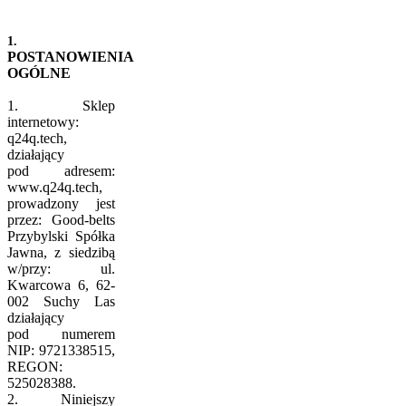
1.
POSTANOWIENIA
OGÓLNE
1. Sklep
internetowy:
q24q.tech,
działający
pod adresem:
www.q24q.tech,
prowadzony jest
przez: Good-belts
Przybylski Spółka
Jawna, z siedzibą
w/przy: ul.
Kwarcowa 6, 62-
002 Suchy Las
działający
pod numerem
NIP: 9721338515,
REGON:
525028388.
2. Niniejszy