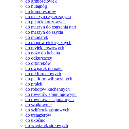
do grubościówek
do hulajnóg
do kompresorów
do maszyn czyszczących
do pilarek tarczowych
do maszyn do ostrzenia nart
do maszyn do szycia
do miodarek
do mopów elektrycznych
do myjek koszowych
do noży do kebaba
do odkurzaczy
do orbitreków
do owijarek do palet
do pił formatowych
do platform wibracyjnych
do pralek
do robotów kuchennych
do rowerów spinningowych
do rowerów stacjonarnych
do szatkownic
do szlifierek taśmowych
do trenażerów
do ukośnic
do wiertarek stołowych