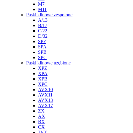
M7
M11
Paski klinowe zespolone
A/13
B/17
C/22
D/32
SPZ
SPA
SPB
SPC
Paski klinowe uzębione
XPZ
XPA
XPB
XPC
AVX10
AVX11
AVX13
AVX17
ZX
AX
BX
CX
3VX