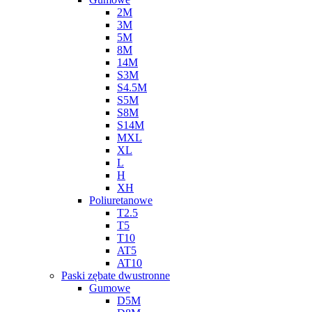
2M
3M
5M
8M
14M
S3M
S4.5M
S5M
S8M
S14M
MXL
XL
L
H
XH
Poliuretanowe
T2.5
T5
T10
AT5
AT10
Paski zębate dwustronne
Gumowe
D5M