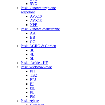
5VX
Paski klinowe uzębione
zespolone
AVX10
AVX13
XPB
Paski klinowe dwustronne
AA
BB
CC
Paski AGRO & Garden
3L
4L
5L
Paski płaskie - HF
Paski wielorowkowe
PH
TB2
EPJ
PJ
PK
PL
PM
Paski zębate
Gumowe