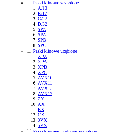
Paski klinowe zespolone
A/13
B/17
C/22
D/32
SPZ
SPA
SPB
SPC
Paski klinowe uzębione
XPZ
XPA
XPB
XPC
AVX10
AVX11
AVX13
AVX17
ZX
AX
BX
CX
3VX
5VX
Paski klinowe uzębione zespolone