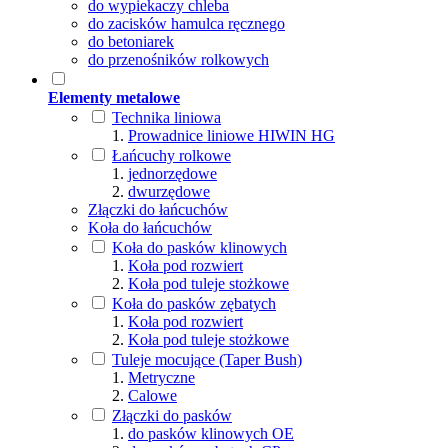
do wypiekaczy chleba
do zacisków hamulca ręcznego
do betoniarek
do przenośników rolkowych
Elementy metalowe
Technika liniowa
Prowadnice liniowe HIWIN HG
Łańcuchy rolkowe
jednorzędowe
dwurzędowe
Złączki do łańcuchów
Koła do łańcuchów
Koła do pasków klinowych
Koła pod rozwiert
Koła pod tuleje stożkowe
Koła do pasków zębatych
Koła pod rozwiert
Koła pod tuleje stożkowe
Tuleje mocujące (Taper Bush)
Metryczne
Calowe
Złączki do pasków
do pasków klinowych OE