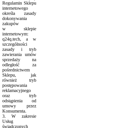
Regulamin Sklepu
internetowego
określa zasady
dokonywania
zakupów
w sklepie
internetowym:
q24q.tech, a w
szczególności
zasady i tryb
zawierania umów
sprzedaży na
odległość za
pośrednictwem
Sklepu, jak
również tryb
postępowania
reklamacyjnego
oraz tryb
odstąpienia od
umowy przez
Konsumenta.
3. W zakresie
Usług
świadczonych