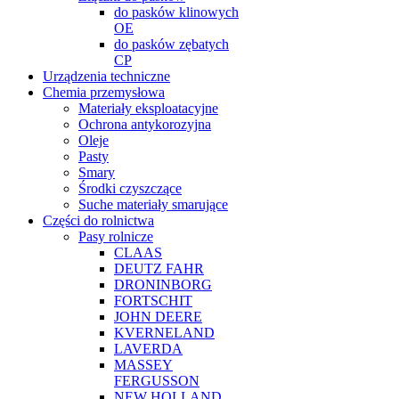
do pasków klinowych
OE
do pasków zębatych
CP
Urządzenia techniczne
Chemia przemysłowa
Materiały eksploatacyjne
Ochrona antykorozyjna
Oleje
Pasty
Smary
Środki czyszczące
Suche materiały smarujące
Części do rolnictwa
Pasy rolnicze
CLAAS
DEUTZ FAHR
DRONINBORG
FORTSCHIT
JOHN DEERE
KVERNELAND
LAVERDA
MASSEY
FERGUSSON
NEW HOLLAND