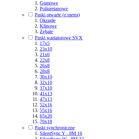
Gumowe
Poliuretanowe
Paski otwarte (z metra)
Okrągłe
Klinowe
Zębate
Paski wariatorowe SVX
17x5
23x10
21x6
22x8
26x8
28x8
30x10
32x10
37x10
41x13
47x13
52x16
55x16
65x20
70x18
Paski synchroniczne
SilentSync Y - 8M 16
SilentSync W - 8M 32