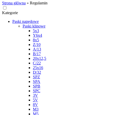
Strona główna
»
Regulamin
Kategorie
Paski napędowe
Paski klinowe
5x3
Y6x4
8x5
Z/10
A/13
B/17
20x12,5
C/22
25x16
D/32
SPZ
SPA
SPB
SPC
3V
5V
8V
M3
M5