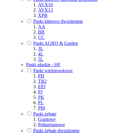
AVX10
AVX13
XPB
Paski klinowe dwustronne
AA
BB
CC
Paski AGRO & Garden
3L
4L
5L
Paski płaskie - HF
Paski wielorowkowe
PH
TB2
EPJ
PJ
PK
PL
PM
Paski zębate
Gumowe
Poliuretanowe
Paski zębate dwustronne