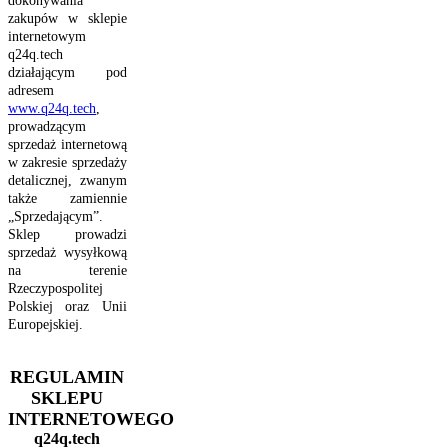
dokonywania
zakupów w sklepie
internetowym
q24q.tech
działającym pod
adresem
www.q24q.tech
,
prowadzącym
sprzedaż internetową
w zakresie sprzedaży
detalicznej, zwanym
także zamiennie
„Sprzedającym”.
Sklep prowadzi
sprzedaż wysyłkową
na terenie
Rzeczypospolitej
Polskiej oraz Unii
Europejskiej.
REGULAMIN
SKLEPU
INTERNETOWEGO
q24q.tech