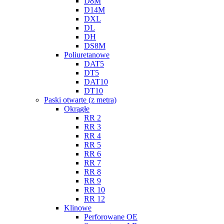
D8M
D14M
DXL
DL
DH
DS8M
Poliuretanowe
DAT5
DT5
DAT10
DT10
Paski otwarte (z metra)
Okrągłe
RR 2
RR 3
RR 4
RR 5
RR 6
RR 7
RR 8
RR 9
RR 10
RR 12
Klinowe
Perforowane OE