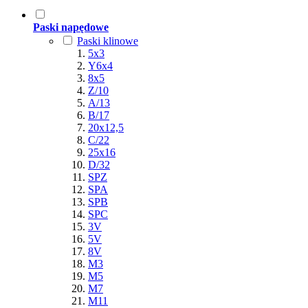
Paski napędowe
Paski klinowe
5x3
Y6x4
8x5
Z/10
A/13
B/17
20x12,5
C/22
25x16
D/32
SPZ
SPA
SPB
SPC
3V
5V
8V
M3
M5
M7
M11