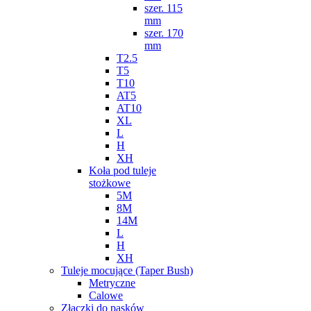
szer. 115
mm
szer. 170
mm
T2.5
T5
T10
AT5
AT10
XL
L
H
XH
Koła pod tuleje
stożkowe
5M
8M
14M
L
H
XH
Tuleje mocujące (Taper Bush)
Metryczne
Calowe
Złączki do pasków