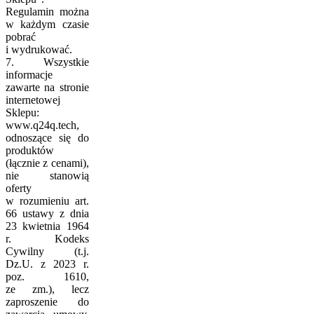
Regulamin można
w każdym czasie
pobrać
i wydrukować.
7. Wszystkie
informacje
zawarte na stronie
internetowej
Sklepu:
www.q24q.tech,
odnoszące się do
produktów
(łącznie z cenami),
nie stanowią
oferty
w rozumieniu art.
66 ustawy z dnia
23 kwietnia 1964
r. Kodeks
Cywilny (t.j.
Dz.U. z 2023 r.
poz. 1610,
ze zm.), lecz
zaproszenie do