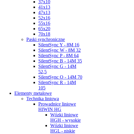
37x10
41x13
47x13
52x16
55x16
65x20
70x18
Paski synchroniczne
SilentSync Y - 8M 16
SilentSync W - 8M 32
SilentSync P - 8M 64
SilentSync B - 14M 35
SilentSync G - 14M
52,5
SilentSync O - 14M 70
SilentSync R - 14M
105
Elementy metalowe
Technika liniowa
Prowadnice liniowe
HIWIN HG
Wózki liniowe
HGH - wysokie
Wózki liniowe
HGL - niskie