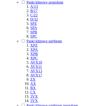
Paski klinowe zespolone
A/13
B/17
C/22
D/32
SPZ
SPA
SPB
SPC
Paski klinowe uzębione
XPZ
XPA
XPB
XPC
AVX10
AVX11
AVX13
AVX17
ZX
AX
BX
CX
3VX
5VX
Paski klinowe uzębione zespolone