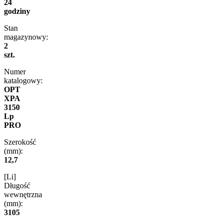
24
godziny
Stan
magazynowy:
2
szt.
Numer
katalogowy:
OPT
XPA
3150
Lp
PRO
Szerokość
(mm):
12,7
[Li]
Długość
wewnętrzna
(mm):
3105