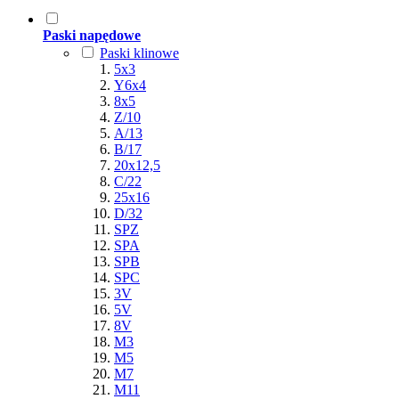
Paski napędowe
Paski klinowe
5x3
Y6x4
8x5
Z/10
A/13
B/17
20x12,5
C/22
25x16
D/32
SPZ
SPA
SPB
SPC
3V
5V
8V
M3
M5
M7
M11