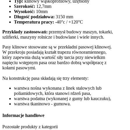
Typ:
klinowy wąskoprofilowy, uzębiony
Szerokość:
12,7mm
Wysokość:
10mm
Długość podziałowa:
3150 mm
Temperatura pracy:
-40°c / +120°C
Przykłady zastosowań:
przemysł budowy maszyn, tokarki,
szlifierki, maszyny rolnicze i budowlane i wiele innych.
Pasy klinowe stosowane są w przekładni pasowej klinowej.
W przekroju posiadają kształt trapezu równoramiennego,
który zapewnia dużą wartość siły tarcia przy niewielkim
napięciu wstępnym pasa oraz bardzo dobrą współpracę z
kołami pasowymi.
Na konstrukcję pasa składają się trzy elementy:
warstwa nośna wykonana z linek stalowych lub
poliamidowych, która stanowi rdzeń pasa,
warstwa podatna (wykonanej z gumy lub kauczuku),
warstwa tkaninowo - gumowa.
Informacje handlowe
Pozostałe produkty z kategorii