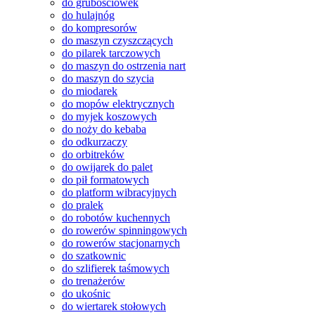
do grubościówek
do hulajnóg
do kompresorów
do maszyn czyszczących
do pilarek tarczowych
do maszyn do ostrzenia nart
do maszyn do szycia
do miodarek
do mopów elektrycznych
do myjek koszowych
do noży do kebaba
do odkurzaczy
do orbitreków
do owijarek do palet
do pił formatowych
do platform wibracyjnych
do pralek
do robotów kuchennych
do rowerów spinningowych
do rowerów stacjonarnych
do szatkownic
do szlifierek taśmowych
do trenażerów
do ukośnic
do wiertarek stołowych