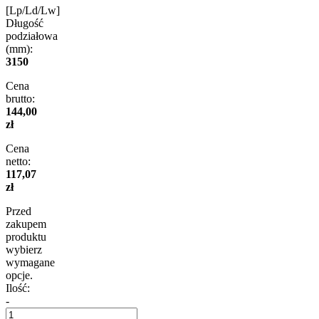
[Lp/Ld/Lw]
Długość
podziałowa
(mm):
3150
Cena
brutto:
144,00
zł
Cena
netto:
117,07
zł
Przed
zakupem
produktu
wybierz
wymagane
opcje.
Ilość:
-