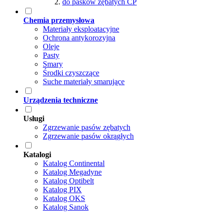
do pasków zębatych CP
Chemia przemysłowa
Materiały eksploatacyjne
Ochrona antykorozyjna
Oleje
Pasty
Smary
Środki czyszczące
Suche materiały smarujące
Urządzenia techniczne
Usługi
Zgrzewanie pasów zębatych
Zgrzewanie pasów okrągłych
Katalogi
Katalog Continental
Katalog Megadyne
Katalog Optibelt
Katalog PIX
Katalog OKS
Katalog Sanok