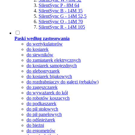
SilentSync P - 8M 64
SilentSync B - 14M 35
SilentSync G - 14M 52,5
SilentSync O - 14M 70
SilentSync R - 14M 105
Paski według zastosowania
do wertykulatorów
do kosiarek
do siewników
do zamiatarek elektrycznych
do kosiarek samojezdnych
do glebogryzarek
do kosiarek bijakowych
do rozdrabniaczy do gałęzi (rębaków)
do zagęszczarek
do wyważarek do kół
do robotów koszących
do podkaszarek
do pił stołowych
do pił panelowych
do odśnieżarek
do bieżni
do ergometrów