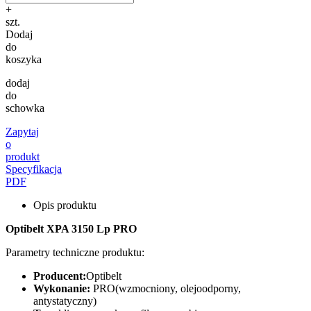
+
szt.
Dodaj
do
koszyka
dodaj
do
schowka
Zapytaj
o
produkt
Specyfikacja
PDF
Opis produktu
Optibelt XPA 3150 Lp PRO
Parametry techniczne produktu:
Producent:
Optibelt
Wykonanie:
PRO(wzmocniony, olejoodporny,
antystatyczny)