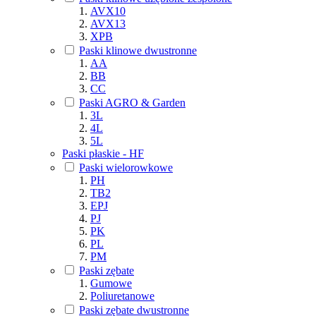
AVX10
AVX13
XPB
Paski klinowe dwustronne
AA
BB
CC
Paski AGRO & Garden
3L
4L
5L
Paski płaskie - HF
Paski wielorowkowe
PH
TB2
EPJ
PJ
PK
PL
PM
Paski zębate
Gumowe
Poliuretanowe
Paski zębate dwustronne