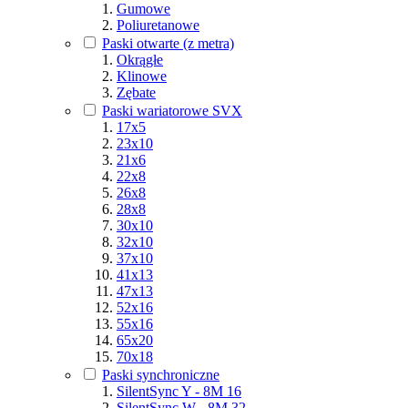
Gumowe
Poliuretanowe
Paski otwarte (z metra)
Okrągłe
Klinowe
Zębate
Paski wariatorowe SVX
17x5
23x10
21x6
22x8
26x8
28x8
30x10
32x10
37x10
41x13
47x13
52x16
55x16
65x20
70x18
Paski synchroniczne
SilentSync Y - 8M 16
SilentSync W - 8M 32