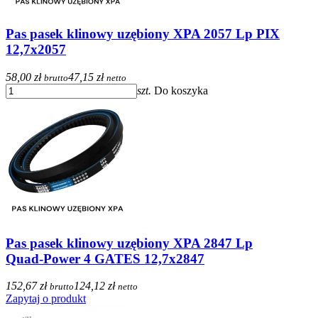
Pas pasek klinowy uzębiony XPA 2057 Lp PIX
12,7x2057
58,00 zł
47,15 zł
brutto
netto
szt.
Do koszyka
Pas pasek klinowy uzębiony XPA 2847 Lp
Quad-Power 4 GATES 12,7x2847
152,67 zł
124,12 zł
brutto
netto
Zapytaj o produkt