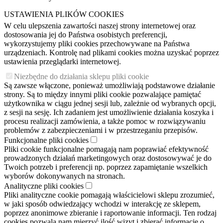
USTAWIENIA PLIKÓW COOKIES
W celu ulepszenia zawartości naszej strony internetowej oraz
dostosowania jej do Państwa osobistych preferencji,
wykorzystujemy pliki cookies przechowywane na Państwa
urządzeniach. Kontrolę nad plikami cookies można uzyskać poprzez
ustawienia przeglądarki internetowej.
Niezbędne do działania sklepu pliki cookie
Są zawsze włączone, ponieważ umożliwiają podstawowe działanie
strony. Są to między innymi pliki cookie pozwalające pamiętać
użytkownika w ciągu jednej sesji lub, zależnie od wybranych opcji,
z sesji na sesję. Ich zadaniem jest umożliwienie działania koszyka i
procesu realizacji zamówienia, a także pomoc w rozwiązywaniu
problemów z zabezpieczeniami i w przestrzeganiu przepisów.
Funkcjonalne pliki cookies
Pliki cookie funkcjonalne pomagają nam poprawiać efektywność
prowadzonych działań marketingowych oraz dostosowywać je do
Twoich potrzeb i preferencji np. poprzez zapamiętanie wszelkich
wyborów dokonywanych na stronach.
Analityczne pliki cookies
Pliki analityczne cookie pomagają właścicielowi sklepu zrozumieć,
w jaki sposób odwiedzający wchodzi w interakcję ze sklepem,
poprzez anonimowe zbieranie i raportowanie informacji. Ten rodzaj
cookies pozwala nam mierzyć ilość wizyt i zbierać informacje o