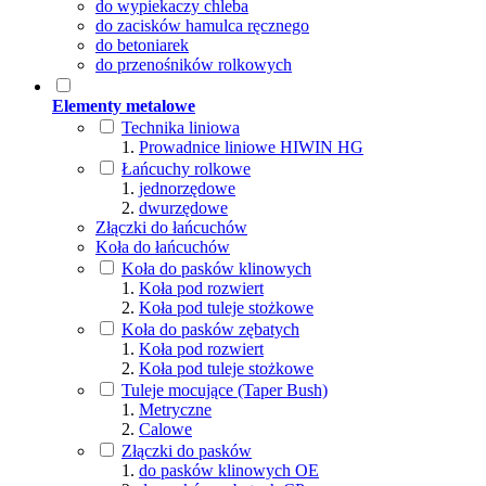
do wypiekaczy chleba
do zacisków hamulca ręcznego
do betoniarek
do przenośników rolkowych
Elementy metalowe
Technika liniowa
Prowadnice liniowe HIWIN HG
Łańcuchy rolkowe
jednorzędowe
dwurzędowe
Złączki do łańcuchów
Koła do łańcuchów
Koła do pasków klinowych
Koła pod rozwiert
Koła pod tuleje stożkowe
Koła do pasków zębatych
Koła pod rozwiert
Koła pod tuleje stożkowe
Tuleje mocujące (Taper Bush)
Metryczne
Calowe
Złączki do pasków
do pasków klinowych OE