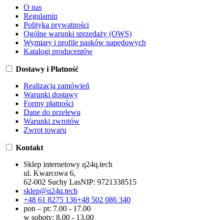
O nas
Regulamin
Polityka prywatności
Ogólne warunki sprzedaży (OWS)
Wymiary i profile pasków napędowych
Katalogi producentów
Dostawy i Płatność
Realizacja zamówień
Warunki dostawy
Formy płatności
Dane do przelewu
Warunki zwrotów
Zwrot towaru
Kontakt
Sklep internetowy q24q.tech
ul. Kwarcowa 6,
62-002 Suchy Las
NIP:
9721338515
sklep@q24q.tech
+48 61 8275 136
+48 502 086 340
pon – pt: 7.00 - 17.00
w soboty: 8.00 - 13.00