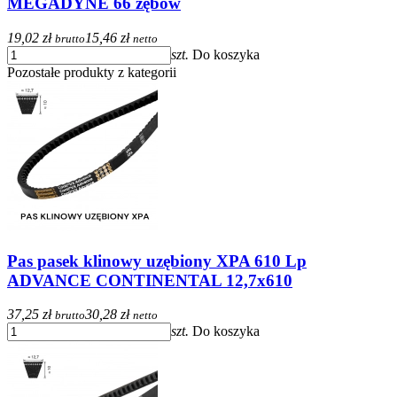
MEGADYNE 66 zębów
19,02 zł
15,46 zł
brutto
netto
szt.
Do koszyka
Pozostałe produkty z kategorii
Pas pasek klinowy uzębiony XPA 610 Lp
ADVANCE CONTINENTAL 12,7x610
37,25 zł
30,28 zł
brutto
netto
szt.
Do koszyka