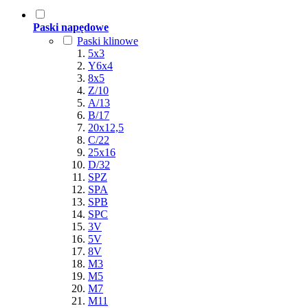
Paski napędowe
Paski klinowe
5x3
Y6x4
8x5
Z/10
A/13
B/17
20x12,5
C/22
25x16
D/32
SPZ
SPA
SPB
SPC
3V
5V
8V
M3
M5
M7
M11