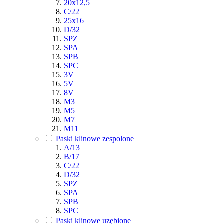
20x12,5
C/22
25x16
D/32
SPZ
SPA
SPB
SPC
3V
5V
8V
M3
M5
M7
M11
Paski klinowe zespolone
A/13
B/17
C/22
D/32
SPZ
SPA
SPB
SPC
Paski klinowe uzębione