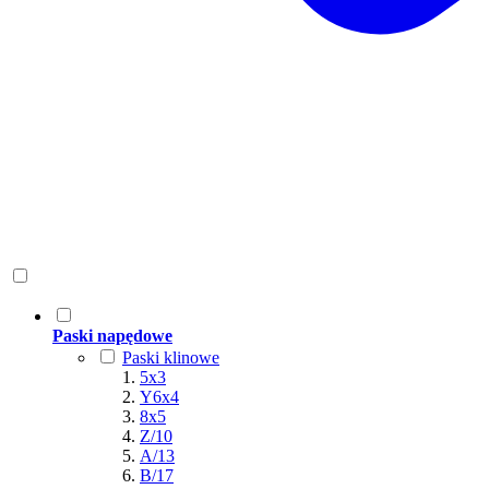
Paski napędowe
Paski klinowe
5x3
Y6x4
8x5
Z/10
A/13
B/17