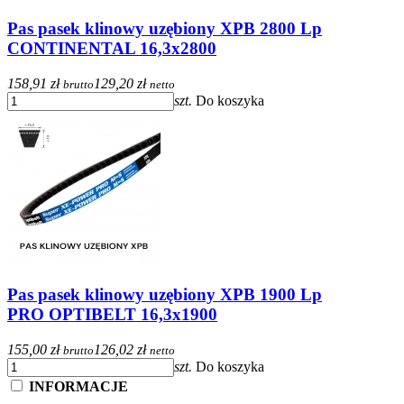
Pas pasek klinowy uzębiony XPB 2800 Lp
CONTINENTAL 16,3x2800
158,91 zł
129,20 zł
brutto
netto
szt.
Do koszyka
Pas pasek klinowy uzębiony XPB 1900 Lp
PRO OPTIBELT 16,3x1900
155,00 zł
126,02 zł
brutto
netto
szt.
Do koszyka
INFORMACJE