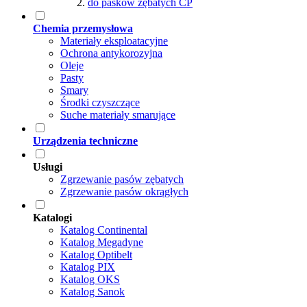
do pasków zębatych CP
Chemia przemysłowa
Materiały eksploatacyjne
Ochrona antykorozyjna
Oleje
Pasty
Smary
Środki czyszczące
Suche materiały smarujące
Urządzenia techniczne
Usługi
Zgrzewanie pasów zębatych
Zgrzewanie pasów okrągłych
Katalogi
Katalog Continental
Katalog Megadyne
Katalog Optibelt
Katalog PIX
Katalog OKS
Katalog Sanok