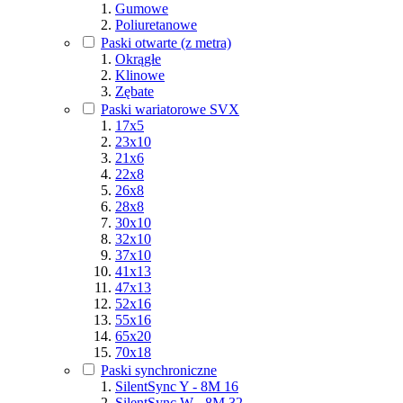
Gumowe
Poliuretanowe
Paski otwarte (z metra)
Okrągłe
Klinowe
Zębate
Paski wariatorowe SVX
17x5
23x10
21x6
22x8
26x8
28x8
30x10
32x10
37x10
41x13
47x13
52x16
55x16
65x20
70x18
Paski synchroniczne
SilentSync Y - 8M 16
SilentSync W - 8M 32