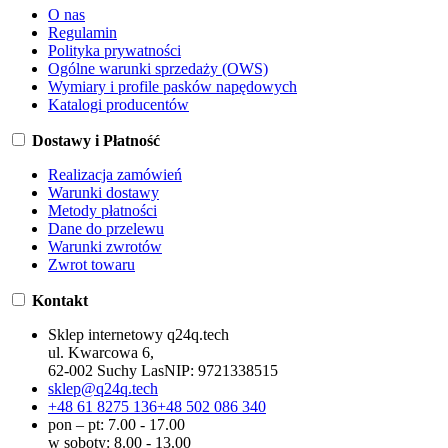
O nas
Regulamin
Polityka prywatności
Ogólne warunki sprzedaży (OWS)
Wymiary i profile pasków napędowych
Katalogi producentów
Dostawy i Płatność
Realizacja zamówień
Warunki dostawy
Metody płatności
Dane do przelewu
Warunki zwrotów
Zwrot towaru
Kontakt
Sklep internetowy q24q.tech
ul. Kwarcowa 6,
62-002 Suchy Las
NIP:
9721338515
sklep@q24q.tech
+48 61 8275 136
+48 502 086 340
pon – pt: 7.00 - 17.00
w soboty: 8.00 - 13.00