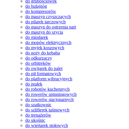
do grubościówek
do hulajnóg
do kompresorów
do maszyn czyszczących
do pilarek tarczowych
do maszyn do ostrzenia nart
do maszyn do szycia
do miodarek
do mopów elektrycznych
do myjek koszowych
do noży do kebaba
do odkurzaczy
do orbitreków
do owijarek do palet
do pił formatowych
do platform wibracyjnych
do pralek
do robotów kuchennych
do rowerów spinningowych
do rowerów stacjonarnych
do szatkownic
do szlifierek taśmowych
do trenażerów
do ukośnic
do wiertarek stołowych