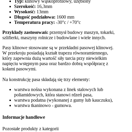
Typ:
klinowy wąskoprofilowy, uzębiony
Szerokość:
16,3mm
Wysokość:
13mm
Długość podziałowa:
1600 mm
Temperatura pracy:
-30°c / +70°c
Przykłady zastosowań:
przemysł budowy maszyn, tokarki,
szlifierki, maszyny rolnicze i budowlane i wiele innych.
Pasy klinowe stosowane są w przekładni pasowej klinowej.
W przekroju posiadają kształt trapezu równoramiennego,
który zapewnia dużą wartość siły tarcia przy niewielkim
napięciu wstępnym pasa oraz bardzo dobrą współpracę z
kołami pasowymi.
Na konstrukcję pasa składają się trzy elementy:
warstwa nośna wykonana z linek stalowych lub
poliamidowych, która stanowi rdzeń pasa,
warstwa podatna (wykonanej z gumy lub kauczuku),
warstwa tkaninowo - gumowa.
Informacje handlowe
Pozostałe produkty z kategorii