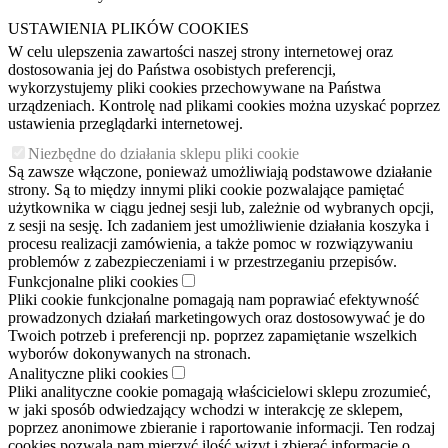
USTAWIENIA PLIKÓW COOKIES
W celu ulepszenia zawartości naszej strony internetowej oraz
dostosowania jej do Państwa osobistych preferencji,
wykorzystujemy pliki cookies przechowywane na Państwa
urządzeniach. Kontrolę nad plikami cookies można uzyskać poprzez
ustawienia przeglądarki internetowej.
Niezbędne do działania sklepu pliki cookie
Są zawsze włączone, ponieważ umożliwiają podstawowe działanie
strony. Są to między innymi pliki cookie pozwalające pamiętać
użytkownika w ciągu jednej sesji lub, zależnie od wybranych opcji,
z sesji na sesję. Ich zadaniem jest umożliwienie działania koszyka i
procesu realizacji zamówienia, a także pomoc w rozwiązywaniu
problemów z zabezpieczeniami i w przestrzeganiu przepisów.
Funkcjonalne pliki cookies
Pliki cookie funkcjonalne pomagają nam poprawiać efektywność
prowadzonych działań marketingowych oraz dostosowywać je do
Twoich potrzeb i preferencji np. poprzez zapamiętanie wszelkich
wyborów dokonywanych na stronach.
Analityczne pliki cookies
Pliki analityczne cookie pomagają właścicielowi sklepu zrozumieć,
w jaki sposób odwiedzający wchodzi w interakcję ze sklepem,
poprzez anonimowe zbieranie i raportowanie informacji. Ten rodzaj
cookies pozwala nam mierzyć ilość wizyt i zbierać informacje o