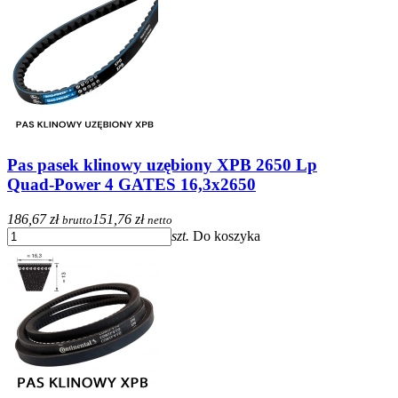
Pas pasek klinowy uzębiony XPB 2650 Lp
Quad-Power 4 GATES 16,3x2650
186,67 zł
151,76 zł
brutto
netto
szt.
Do koszyka