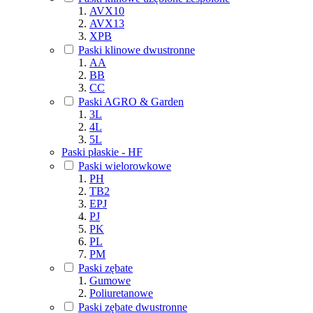
AVX10
AVX13
XPB
Paski klinowe dwustronne
AA
BB
CC
Paski AGRO & Garden
3L
4L
5L
Paski płaskie - HF
Paski wielorowkowe
PH
TB2
EPJ
PJ
PK
PL
PM
Paski zębate
Gumowe
Poliuretanowe
Paski zębate dwustronne