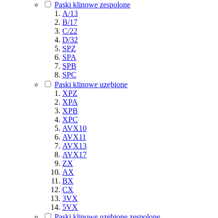
Paski klinowe zespolone
A/13
B/17
C/22
D/32
SPZ
SPA
SPB
SPC
Paski klinowe uzębione
XPZ
XPA
XPB
XPC
AVX10
AVX11
AVX13
AVX17
ZX
AX
BX
CX
3VX
5VX
Paski klinowe uzębione zespolone