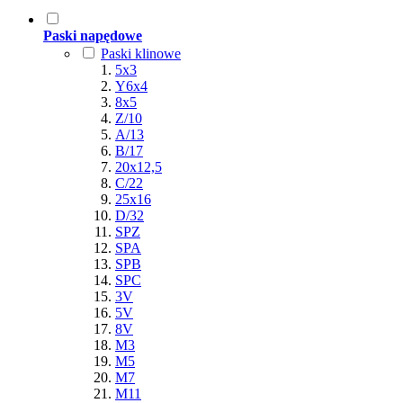
Paski napędowe
Paski klinowe
5x3
Y6x4
8x5
Z/10
A/13
B/17
20x12,5
C/22
25x16
D/32
SPZ
SPA
SPB
SPC
3V
5V
8V
M3
M5
M7
M11