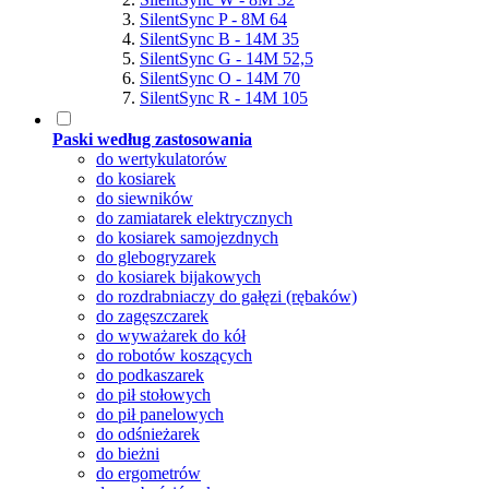
SilentSync P - 8M 64
SilentSync B - 14M 35
SilentSync G - 14M 52,5
SilentSync O - 14M 70
SilentSync R - 14M 105
Paski według zastosowania
do wertykulatorów
do kosiarek
do siewników
do zamiatarek elektrycznych
do kosiarek samojezdnych
do glebogryzarek
do kosiarek bijakowych
do rozdrabniaczy do gałęzi (rębaków)
do zagęszczarek
do wyważarek do kół
do robotów koszących
do podkaszarek
do pił stołowych
do pił panelowych
do odśnieżarek
do bieżni
do ergometrów