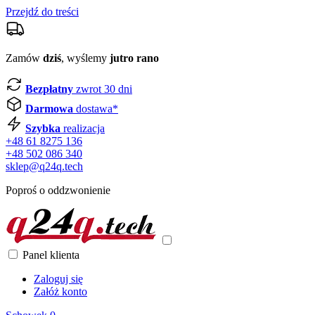
Przejdź do treści
Zamów
dziś
, wyślemy
jutro rano
Bezpłatny
zwrot 30 dni
Darmowa
dostawa*
Szybka
realizacja
+48 61 8275 136
+48 502 086 340
sklep@q24q.tech
Poproś o oddzwonienie
Panel klienta
Zaloguj się
Załóż konto