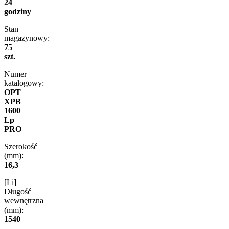
24
godziny
Stan
magazynowy:
75
szt.
Numer
katalogowy:
OPT
XPB
1600
Lp
PRO
Szerokość
(mm):
16,3
[Li]
Długość
wewnętrzna
(mm):
1540