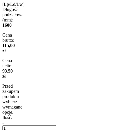
[Lp/Ld/Lw]
Długość
podziałowa
(mm):
1600
Cena
brutto:
115,00
zł
Cena
netto:
93,50
zł
Przed
zakupem
produktu
wybierz
wymagane
opcje.
Ilość:
-