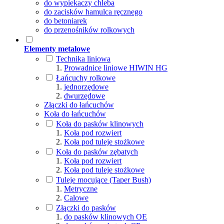
do wypiekaczy chleba
do zacisków hamulca ręcznego
do betoniarek
do przenośników rolkowych
Elementy metalowe
Technika liniowa
Prowadnice liniowe HIWIN HG
Łańcuchy rolkowe
jednorzędowe
dwurzędowe
Złączki do łańcuchów
Koła do łańcuchów
Koła do pasków klinowych
Koła pod rozwiert
Koła pod tuleje stożkowe
Koła do pasków zębatych
Koła pod rozwiert
Koła pod tuleje stożkowe
Tuleje mocujące (Taper Bush)
Metryczne
Calowe
Złączki do pasków
do pasków klinowych OE