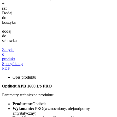
+
szt.
Dodaj
do
koszyka
dodaj
do
schowka
Zapytaj
o
produkt
Specyfikacja
PDF
Opis produktu
Optibelt XPB 1600 Lp PRO
Parametry techniczne produktu:
Producent:
Optibelt
Wykonanie:
PRO(wzmocniony, olejoodporny,
antystatyczny)