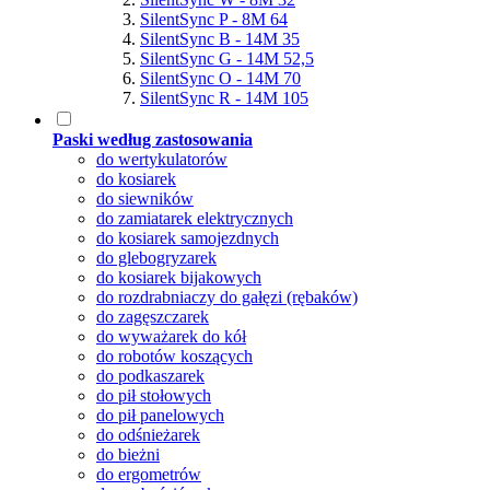
SilentSync P - 8M 64
SilentSync B - 14M 35
SilentSync G - 14M 52,5
SilentSync O - 14M 70
SilentSync R - 14M 105
Paski według zastosowania
do wertykulatorów
do kosiarek
do siewników
do zamiatarek elektrycznych
do kosiarek samojezdnych
do glebogryzarek
do kosiarek bijakowych
do rozdrabniaczy do gałęzi (rębaków)
do zagęszczarek
do wyważarek do kół
do robotów koszących
do podkaszarek
do pił stołowych
do pił panelowych
do odśnieżarek
do bieżni
do ergometrów