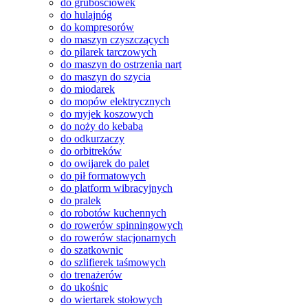
do grubościówek
do hulajnóg
do kompresorów
do maszyn czyszczących
do pilarek tarczowych
do maszyn do ostrzenia nart
do maszyn do szycia
do miodarek
do mopów elektrycznych
do myjek koszowych
do noży do kebaba
do odkurzaczy
do orbitreków
do owijarek do palet
do pił formatowych
do platform wibracyjnych
do pralek
do robotów kuchennych
do rowerów spinningowych
do rowerów stacjonarnych
do szatkownic
do szlifierek taśmowych
do trenażerów
do ukośnic
do wiertarek stołowych