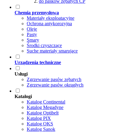
do pasków zębatych CP
Chemia przemysłowa
Materiały eksploatacyjne
Ochrona antykorozyjna
Oleje
Pasty
Smary
Środki czyszczące
Suche materiały smarujące
Urządzenia techniczne
Usługi
Zgrzewanie pasów zębatych
Zgrzewanie pasów okrągłych
Katalogi
Katalog Continental
Katalog Megadyne
Katalog Optibelt
Katalog PIX
Katalog OKS
Katalog Sanok