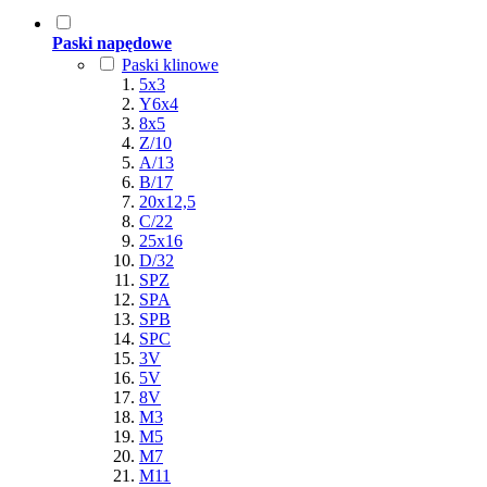
Paski napędowe
Paski klinowe
5x3
Y6x4
8x5
Z/10
A/13
B/17
20x12,5
C/22
25x16
D/32
SPZ
SPA
SPB
SPC
3V
5V
8V
M3
M5
M7
M11