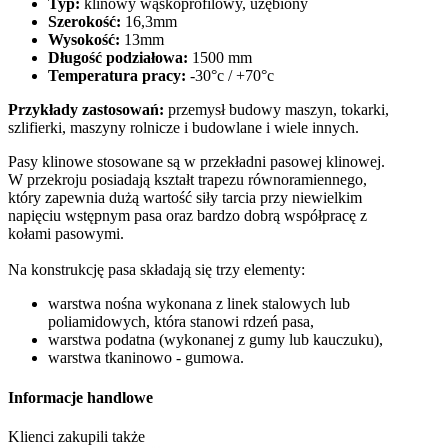
Typ:
klinowy wąskoprofilowy, uzębiony
Szerokość:
16,3mm
Wysokość:
13mm
Długość podziałowa:
1500 mm
Temperatura pracy:
-30°c / +70°c
Przykłady zastosowań:
przemysł budowy maszyn, tokarki,
szlifierki, maszyny rolnicze i budowlane i wiele innych.
Pasy klinowe stosowane są w przekładni pasowej klinowej.
W przekroju posiadają kształt trapezu równoramiennego,
który zapewnia dużą wartość siły tarcia przy niewielkim
napięciu wstępnym pasa oraz bardzo dobrą współpracę z
kołami pasowymi.
Na konstrukcję pasa składają się trzy elementy:
warstwa nośna wykonana z linek stalowych lub
poliamidowych, która stanowi rdzeń pasa,
warstwa podatna (wykonanej z gumy lub kauczuku),
warstwa tkaninowo - gumowa.
Informacje handlowe
Klienci zakupili także