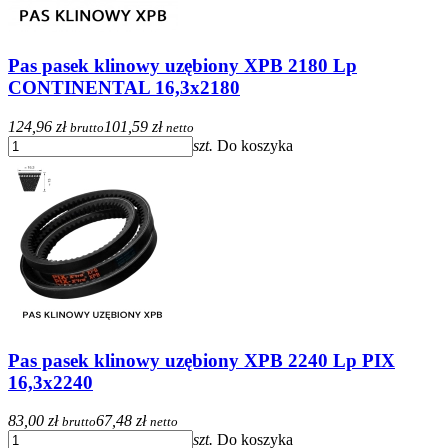
Pas pasek klinowy uzębiony XPB 2180 Lp
CONTINENTAL 16,3x2180
124,96 zł
101,59 zł
brutto
netto
szt.
Do koszyka
Pas pasek klinowy uzębiony XPB 2240 Lp PIX
16,3x2240
83,00 zł
67,48 zł
brutto
netto
szt.
Do koszyka