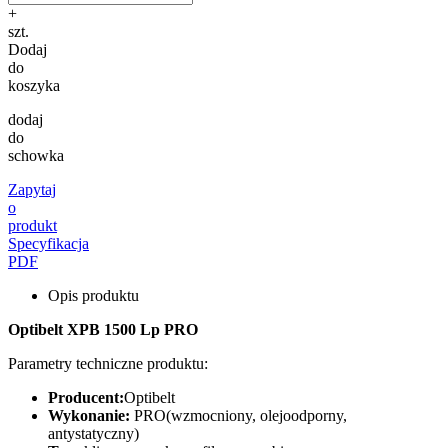
+
szt.
Dodaj
do
koszyka
dodaj
do
schowka
Zapytaj
o
produkt
Specyfikacja
PDF
Opis produktu
Optibelt XPB 1500 Lp PRO
Parametry techniczne produktu:
Producent:
Optibelt
Wykonanie:
PRO(wzmocniony, olejoodporny,
antystatyczny)