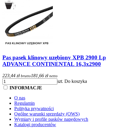
Pas pasek klinowy uzębiony XPB 2900 Lp
ADVANCE CONTINENTAL 16,3x2900
223,44 zł
181,66 zł
brutto
netto
szt.
Do koszyka
INFORMACJE
O nas
Regulamin
Polityka prywatności
Ogólne warunki sprzedaży (OWS)
Wymiary i profile pasków napędowych
Katalogi producentów