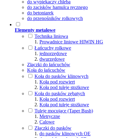
do wypiekaczy chleba
do zacisków hamulca ręcznego
do betoniarek
do przenośników rolkowych
Elementy metalowe
Technika liniowa
Prowadnice liniowe HIWIN HG
Łańcuchy rolkowe
jednorzędowe
dwurzędowe
Złączki do łańcuchów
Koła do łańcuchów
Koła do pasków klinowych
Koła pod rozwiert
Koła pod tuleje stożkowe
Koła do pasków zębatych
Koła pod rozwiert
Koła pod tuleje stożkowe
Tuleje mocujące (Taper Bush)
Metryczne
Calowe
Złączki do pasków
do pasków klinowych OE