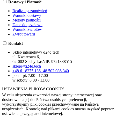
Dostawy i Płatność
Realizacja zamówień
Warunki dostawy
Metody płatności
Dane do przelewu
Warunki zwrotów
Zwrot towaru
Kontakt
Sklep internetowy q24q.tech
ul. Kwarcowa 6,
62-002 Suchy Las
NIP:
9721338515
sklep@q24q.tech
+48 61 8275 136
+48 502 086 340
pon – pt: 7.00 - 17.00
w soboty: 8.00 - 13.00
USTAWIENIA PLIKÓW COOKIES
W celu ulepszenia zawartości naszej strony internetowej oraz
dostosowania jej do Państwa osobistych preferencji,
wykorzystujemy pliki cookies przechowywane na Państwa
urządzeniach. Kontrolę nad plikami cookies można uzyskać poprzez
ustawienia przeglądarki internetowej.