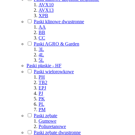
AVX10
AVX13
XPB
Paski klinowe dwustronne
AA
BB
CC
Paski AGRO & Garden
3L
4L
5L
Paski płaskie - HF
Paski wielorowkowe
PH
TB2
EPJ
PJ
PK
PL
PM
Paski zębate
Gumowe
Poliuretanowe
Paski zębate dwustronne