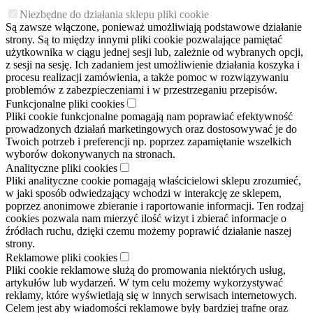
Niezbędne do działania sklepu pliki cookie
Są zawsze włączone, ponieważ umożliwiają podstawowe działanie
strony. Są to między innymi pliki cookie pozwalające pamiętać
użytkownika w ciągu jednej sesji lub, zależnie od wybranych opcji,
z sesji na sesję. Ich zadaniem jest umożliwienie działania koszyka i
procesu realizacji zamówienia, a także pomoc w rozwiązywaniu
problemów z zabezpieczeniami i w przestrzeganiu przepisów.
Funkcjonalne pliki cookies
Pliki cookie funkcjonalne pomagają nam poprawiać efektywność
prowadzonych działań marketingowych oraz dostosowywać je do
Twoich potrzeb i preferencji np. poprzez zapamiętanie wszelkich
wyborów dokonywanych na stronach.
Analityczne pliki cookies
Pliki analityczne cookie pomagają właścicielowi sklepu zrozumieć,
w jaki sposób odwiedzający wchodzi w interakcję ze sklepem,
poprzez anonimowe zbieranie i raportowanie informacji. Ten rodzaj
cookies pozwala nam mierzyć ilość wizyt i zbierać informacje o
źródłach ruchu, dzięki czemu możemy poprawić działanie naszej
strony.
Reklamowe pliki cookies
Pliki cookie reklamowe służą do promowania niektórych usług,
artykułów lub wydarzeń. W tym celu możemy wykorzystywać
reklamy, które wyświetlają się w innych serwisach internetowych.
Celem jest aby wiadomości reklamowe były bardziej trafne oraz