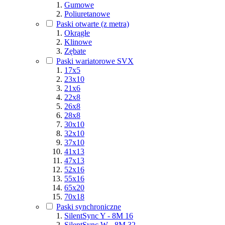
Gumowe
Poliuretanowe
Paski otwarte (z metra)
Okrągłe
Klinowe
Zębate
Paski wariatorowe SVX
17x5
23x10
21x6
22x8
26x8
28x8
30x10
32x10
37x10
41x13
47x13
52x16
55x16
65x20
70x18
Paski synchroniczne
SilentSync Y - 8M 16
SilentSync W - 8M 32