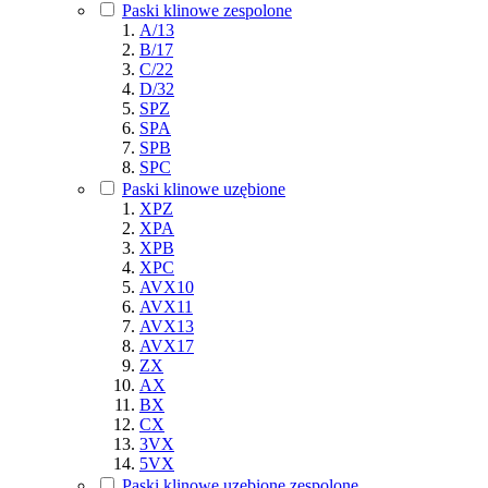
Paski klinowe zespolone
A/13
B/17
C/22
D/32
SPZ
SPA
SPB
SPC
Paski klinowe uzębione
XPZ
XPA
XPB
XPC
AVX10
AVX11
AVX13
AVX17
ZX
AX
BX
CX
3VX
5VX
Paski klinowe uzębione zespolone