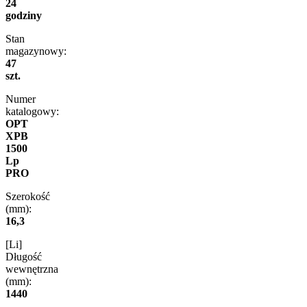
24
godziny
Stan
magazynowy:
47
szt.
Numer
katalogowy:
OPT
XPB
1500
Lp
PRO
Szerokość
(mm):
16,3
[Li]
Długość
wewnętrzna
(mm):
1440