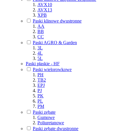
AVX10
AVX13
XPB
Paski klinowe dwustronne
AA
BB
CC
Paski AGRO & Garden
3L
4L
5L
Paski płaskie - HF
Paski wielorowkowe
PH
TB2
EPJ
PJ
PK
PL
PM
Paski zębate
Gumowe
Poliuretanowe
Paski zębate dwustronne