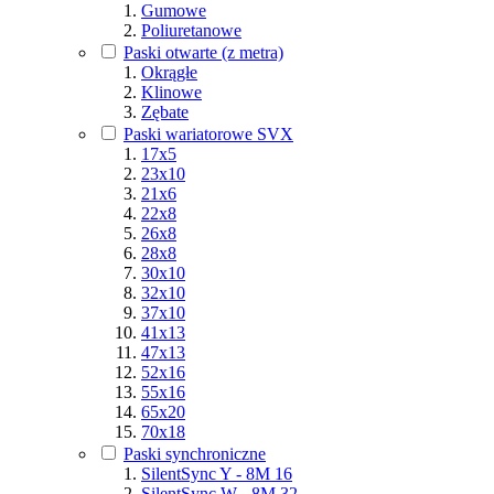
Gumowe
Poliuretanowe
Paski otwarte (z metra)
Okrągłe
Klinowe
Zębate
Paski wariatorowe SVX
17x5
23x10
21x6
22x8
26x8
28x8
30x10
32x10
37x10
41x13
47x13
52x16
55x16
65x20
70x18
Paski synchroniczne
SilentSync Y - 8M 16
SilentSync W - 8M 32