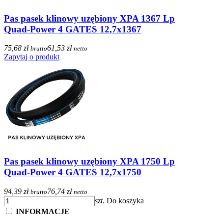
Pas pasek klinowy uzębiony XPA 1367 Lp
Quad-Power 4 GATES 12,7x1367
75,68 zł
61,53 zł
brutto
netto
Zapytaj o produkt
Pas pasek klinowy uzębiony XPA 1750 Lp
Quad-Power 4 GATES 12,7x1750
94,39 zł
76,74 zł
brutto
netto
szt.
Do koszyka
INFORMACJE