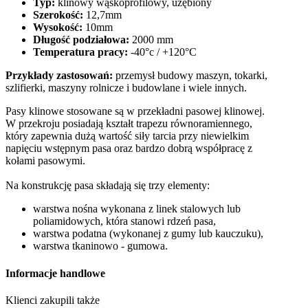
Typ:
klinowy wąskoprofilowy, uzębiony
Szerokość:
12,7mm
Wysokość:
10mm
Długość podziałowa:
2000 mm
Temperatura pracy:
-40°c / +120°C
Przykłady zastosowań:
przemysł budowy maszyn, tokarki,
szlifierki, maszyny rolnicze i budowlane i wiele innych.
Pasy klinowe stosowane są w przekładni pasowej klinowej.
W przekroju posiadają kształt trapezu równoramiennego,
który zapewnia dużą wartość siły tarcia przy niewielkim
napięciu wstępnym pasa oraz bardzo dobrą współpracę z
kołami pasowymi.
Na konstrukcję pasa składają się trzy elementy:
warstwa nośna wykonana z linek stalowych lub
poliamidowych, która stanowi rdzeń pasa,
warstwa podatna (wykonanej z gumy lub kauczuku),
warstwa tkaninowo - gumowa.
Informacje handlowe
Klienci zakupili także