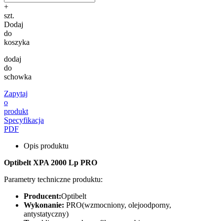
+
szt.
Dodaj
do
koszyka
dodaj
do
schowka
Zapytaj
o
produkt
Specyfikacja
PDF
Opis produktu
Optibelt XPA 2000 Lp PRO
Parametry techniczne produktu:
Producent:
Optibelt
Wykonanie:
PRO(wzmocniony, olejoodporny,
antystatyczny)