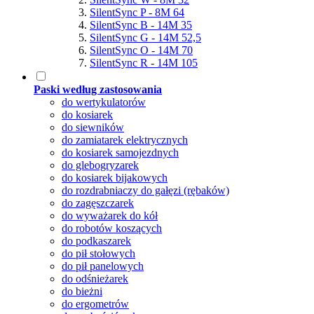
SilentSync P - 8M 64
SilentSync B - 14M 35
SilentSync G - 14M 52,5
SilentSync O - 14M 70
SilentSync R - 14M 105
Paski według zastosowania
do wertykulatorów
do kosiarek
do siewników
do zamiatarek elektrycznych
do kosiarek samojezdnych
do glebogryzarek
do kosiarek bijakowych
do rozdrabniaczy do gałęzi (rębaków)
do zagęszczarek
do wyważarek do kół
do robotów koszących
do podkaszarek
do pił stołowych
do pił panelowych
do odśnieżarek
do bieżni
do ergometrów