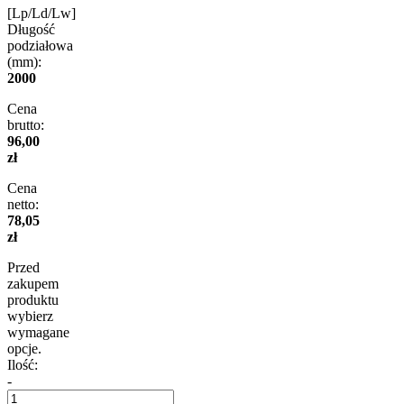
[Lp/Ld/Lw]
Długość
podziałowa
(mm):
2000
Cena
brutto:
96,00
zł
Cena
netto:
78,05
zł
Przed
zakupem
produktu
wybierz
wymagane
opcje.
Ilość:
-