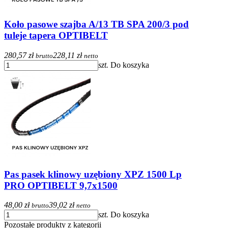
Koło pasowe szajba A/13 TB SPA 200/3 pod
tuleje tapera OPTIBELT
280,57 zł
228,11 zł
brutto
netto
szt.
Do koszyka
Pas pasek klinowy uzębiony XPZ 1500 Lp
PRO OPTIBELT 9,7x1500
48,00 zł
39,02 zł
brutto
netto
szt.
Do koszyka
Pozostałe produkty z kategorii