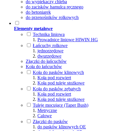
do wypiekaczy chleba
do zacisków hamulca ręcznego
do betoniarek
do przenośników rolkowych
Elementy metalowe
Technika liniowa
Prowadnice liniowe HIWIN HG
Łańcuchy rolkowe
jednorzędowe
dwurzędowe
Złączki do łańcuchów
Koła do łańcuchów
Koła do pasków klinowych
Koła pod rozwiert
Koła pod tuleje stożkowe
Koła do pasków zębatych
Koła pod rozwiert
Koła pod tuleje stożkowe
Tuleje mocujące (Taper Bush)
Metryczne
Calowe
Złączki do pasków
do pasków klinowych OE