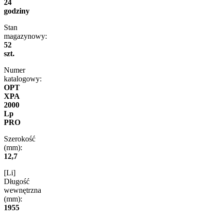
24
godziny
Stan
magazynowy:
52
szt.
Numer
katalogowy:
OPT
XPA
2000
Lp
PRO
Szerokość
(mm):
12,7
[Li]
Długość
wewnętrzna
(mm):
1955