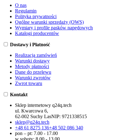
O nas
Regulamin
Polityka prywatności
Ogólne warunki sprzedaży (OWS)
Wymiary i profile pasków napędowych
Katalogi producentów
Dostawy i Płatność
Realizacja zamówień
Warunki dostawy
Metody płatności
Dane do przelewu
Warunki zwrotów
Zwrot towaru
Kontakt
Sklep internetowy q24q.tech
ul. Kwarcowa 6,
62-002 Suchy Las
NIP:
9721338515
sklep@q24q.tech
+48 61 8275 136
+48 502 086 340
pon – pt: 7.00 - 17.00
w soboty: 8.00 - 13.00