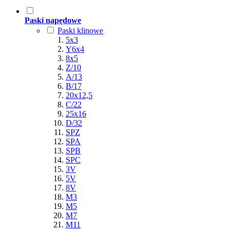
Paski napędowe
Paski klinowe
5x3
Y6x4
8x5
Z/10
A/13
B/17
20x12,5
C/22
25x16
D/32
SPZ
SPA
SPB
SPC
3V
5V
8V
M3
M5
M7
M11