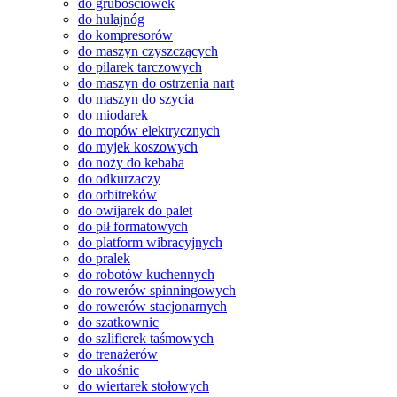
do grubościówek
do hulajnóg
do kompresorów
do maszyn czyszczących
do pilarek tarczowych
do maszyn do ostrzenia nart
do maszyn do szycia
do miodarek
do mopów elektrycznych
do myjek koszowych
do noży do kebaba
do odkurzaczy
do orbitreków
do owijarek do palet
do pił formatowych
do platform wibracyjnych
do pralek
do robotów kuchennych
do rowerów spinningowych
do rowerów stacjonarnych
do szatkownic
do szlifierek taśmowych
do trenażerów
do ukośnic
do wiertarek stołowych