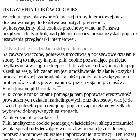
USTAWIENIA PLIKÓW COOKIES
W celu ulepszenia zawartości naszej strony internetowej oraz
dostosowania jej do Państwa osobistych preferencji,
wykorzystujemy pliki cookies przechowywane na Państwa
urządzeniach. Kontrolę nad plikami cookies można uzyskać poprzez
ustawienia przeglądarki internetowej.
Niezbędne do działania sklepu pliki cookie
Są zawsze włączone, ponieważ umożliwiają podstawowe działanie
strony. Są to między innymi pliki cookie pozwalające pamiętać
użytkownika w ciągu jednej sesji lub, zależnie od wybranych opcji,
z sesji na sesję. Ich zadaniem jest umożliwienie działania koszyka i
procesu realizacji zamówienia, a także pomoc w rozwiązywaniu
problemów z zabezpieczeniami i w przestrzeganiu przepisów.
Funkcjonalne pliki cookies
Pliki cookie funkcjonalne pomagają nam poprawiać efektywność
prowadzonych działań marketingowych oraz dostosowywać je do
Twoich potrzeb i preferencji np. poprzez zapamiętanie wszelkich
wyborów dokonywanych na stronach.
Analityczne pliki cookies
Pliki analityczne cookie pomagają właścicielowi sklepu zrozumieć,
w jaki sposób odwiedzający wchodzi w interakcję ze sklepem,
poprzez anonimowe zbieranie i raportowanie informacji. Ten rodzaj
cookies pozwala nam mierzyć ilość wizyt i zbierać informacje o