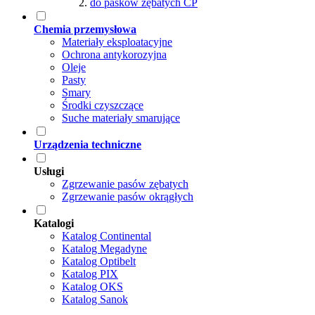
do pasków zębatych CP
Chemia przemysłowa
Materiały eksploatacyjne
Ochrona antykorozyjna
Oleje
Pasty
Smary
Środki czyszczące
Suche materiały smarujące
Urządzenia techniczne
Usługi
Zgrzewanie pasów zębatych
Zgrzewanie pasów okrągłych
Katalogi
Katalog Continental
Katalog Megadyne
Katalog Optibelt
Katalog PIX
Katalog OKS
Katalog Sanok