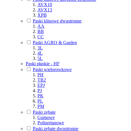
AVX10
AVX13
XPB
Paski klinowe dwustronne
AA
BB
CC
Paski AGRO & Garden
3L
4L
5L
Paski płaskie - HF
Paski wielorowkowe
PH
TB2
EPJ
PJ
PK
PL
PM
Paski zębate
Gumowe
Poliuretanowe
Paski zębate dwustronne