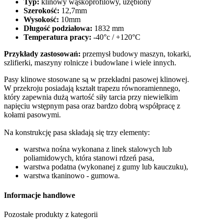
Typ:
klinowy wąskoprofilowy, uzębiony
Szerokość:
12,7mm
Wysokość:
10mm
Długość podziałowa:
1832 mm
Temperatura pracy:
-40°c / +120°C
Przykłady zastosowań:
przemysł budowy maszyn, tokarki,
szlifierki, maszyny rolnicze i budowlane i wiele innych.
Pasy klinowe stosowane są w przekładni pasowej klinowej.
W przekroju posiadają kształt trapezu równoramiennego,
który zapewnia dużą wartość siły tarcia przy niewielkim
napięciu wstępnym pasa oraz bardzo dobrą współpracę z
kołami pasowymi.
Na konstrukcję pasa składają się trzy elementy:
warstwa nośna wykonana z linek stalowych lub
poliamidowych, która stanowi rdzeń pasa,
warstwa podatna (wykonanej z gumy lub kauczuku),
warstwa tkaninowo - gumowa.
Informacje handlowe
Pozostałe produkty z kategorii