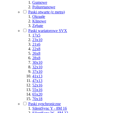
Gumowe
Poliuretanowe
Paski otwarte (z metra)
Okrągłe
Klinowe
Zębate
Paski wariatorowe SVX
17x5
23x10
21x6
22x8
26x8
28x8
30x10
32x10
37x10
41x13
47x13
52x16
55x16
65x20
70x18
Paski synchroniczne
SilentSync Y - 8M 16
SilentSync W - 8M 32