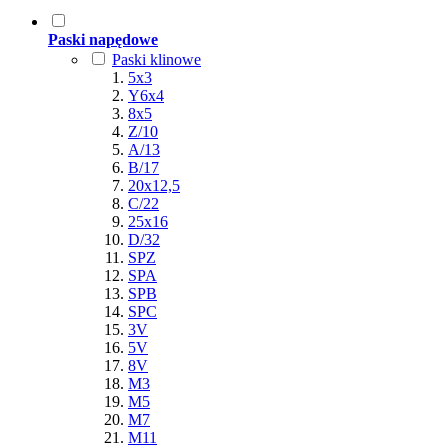
Paski napędowe
Paski klinowe
5x3
Y6x4
8x5
Z/10
A/13
B/17
20x12,5
C/22
25x16
D/32
SPZ
SPA
SPB
SPC
3V
5V
8V
M3
M5
M7
M11