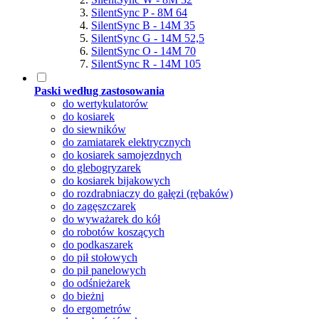
SilentSync P - 8M 64
SilentSync B - 14M 35
SilentSync G - 14M 52,5
SilentSync O - 14M 70
SilentSync R - 14M 105
Paski według zastosowania
do wertykulatorów
do kosiarek
do siewników
do zamiatarek elektrycznych
do kosiarek samojezdnych
do glebogryzarek
do kosiarek bijakowych
do rozdrabniaczy do gałęzi (rębaków)
do zagęszczarek
do wyważarek do kół
do robotów koszących
do podkaszarek
do pił stołowych
do pił panelowych
do odśnieżarek
do bieżni
do ergometrów