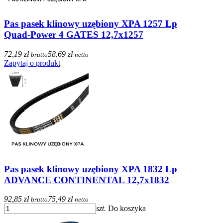
Pas pasek klinowy uzębiony XPA 1257 Lp
Quad-Power 4 GATES 12,7x1257
72,19 zł
58,69 zł
brutto
netto
Zapytaj o produkt
Pas pasek klinowy uzębiony XPA 1832 Lp
ADVANCE CONTINENTAL 12,7x1832
92,85 zł
75,49 zł
brutto
netto
szt.
Do koszyka