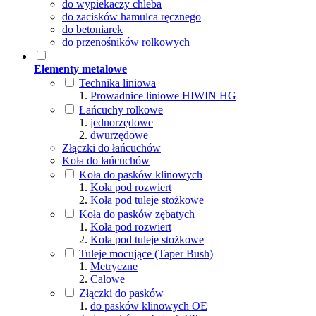
do wypiekaczy chleba
do zacisków hamulca ręcznego
do betoniarek
do przenośników rolkowych
Elementy metalowe
Technika liniowa
Prowadnice liniowe HIWIN HG
Łańcuchy rolkowe
jednorzędowe
dwurzędowe
Złączki do łańcuchów
Koła do łańcuchów
Koła do pasków klinowych
Koła pod rozwiert
Koła pod tuleje stożkowe
Koła do pasków zębatych
Koła pod rozwiert
Koła pod tuleje stożkowe
Tuleje mocujące (Taper Bush)
Metryczne
Calowe
Złączki do pasków
do pasków klinowych OE