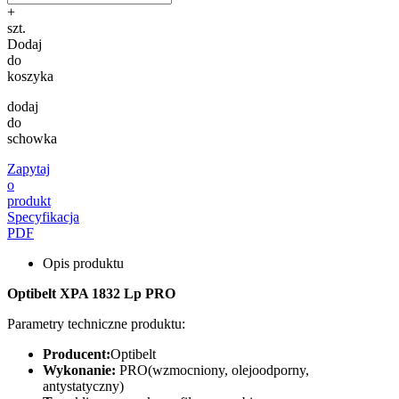
+
szt.
Dodaj
do
koszyka
dodaj
do
schowka
Zapytaj
o
produkt
Specyfikacja
PDF
Opis produktu
Optibelt XPA 1832 Lp PRO
Parametry techniczne produktu:
Producent:
Optibelt
Wykonanie:
PRO(wzmocniony, olejoodporny,
antystatyczny)