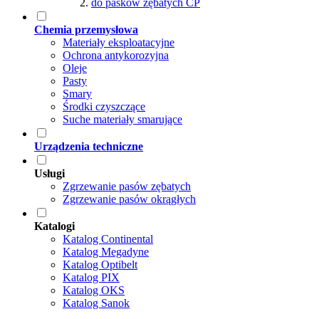
do pasków zębatych CP
Chemia przemysłowa
Materiały eksploatacyjne
Ochrona antykorozyjna
Oleje
Pasty
Smary
Środki czyszczące
Suche materiały smarujące
Urządzenia techniczne
Usługi
Zgrzewanie pasów zębatych
Zgrzewanie pasów okrągłych
Katalogi
Katalog Continental
Katalog Megadyne
Katalog Optibelt
Katalog PIX
Katalog OKS
Katalog Sanok