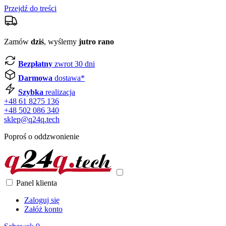
Przejdź do treści
Zamów
dziś
, wyślemy
jutro rano
Bezpłatny
zwrot 30 dni
Darmowa
dostawa*
Szybka
realizacja
+48 61 8275 136
+48 502 086 340
sklep@q24q.tech
Poproś o oddzwonienie
Panel klienta
Zaloguj się
Załóż konto