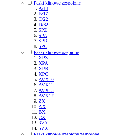
Paski klinowe zespolone
A/13
B/17
C/22
D/32
SPZ
SPA
SPB
SPC
Paski klinowe uzębione
XPZ
XPA
XPB
XPC
AVX10
AVX11
AVX13
AVX17
ZX
AX
BX
CX
3VX
5VX
Paski klinowe uzębione zespolone