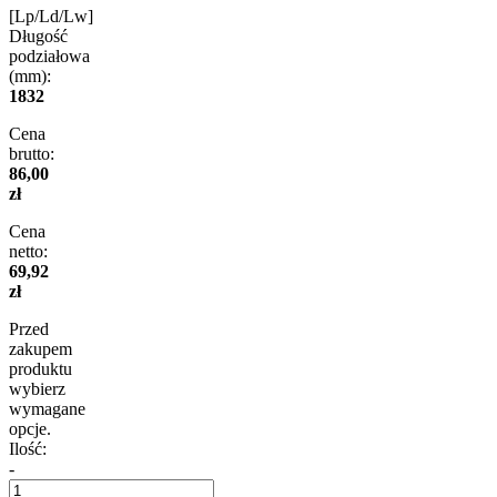
[Lp/Ld/Lw]
Długość
podziałowa
(mm):
1832
Cena
brutto:
86,00
zł
Cena
netto:
69,92
zł
Przed
zakupem
produktu
wybierz
wymagane
opcje.
Ilość:
-