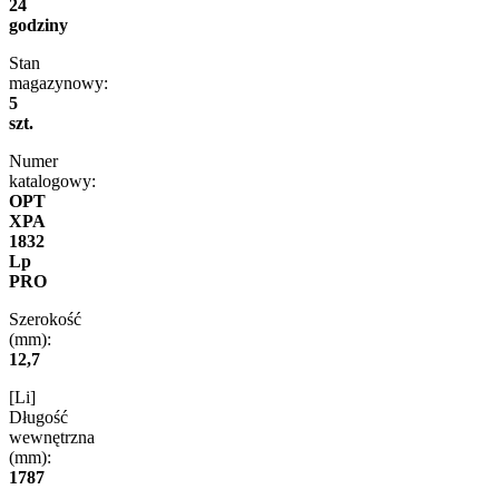
24
godziny
Stan
magazynowy:
5
szt.
Numer
katalogowy:
OPT
XPA
1832
Lp
PRO
Szerokość
(mm):
12,7
[Li]
Długość
wewnętrzna
(mm):
1787