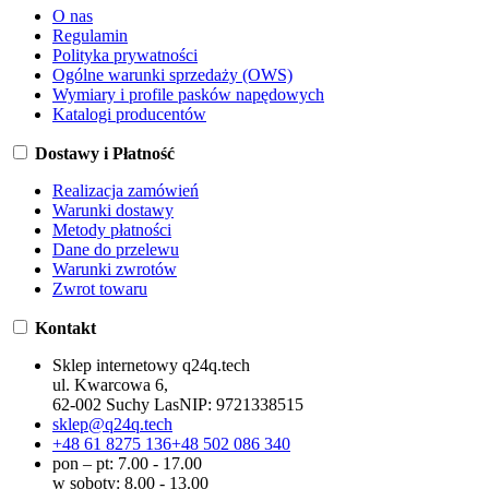
O nas
Regulamin
Polityka prywatności
Ogólne warunki sprzedaży (OWS)
Wymiary i profile pasków napędowych
Katalogi producentów
Dostawy i Płatność
Realizacja zamówień
Warunki dostawy
Metody płatności
Dane do przelewu
Warunki zwrotów
Zwrot towaru
Kontakt
Sklep internetowy q24q.tech
ul. Kwarcowa 6,
62-002 Suchy Las
NIP:
9721338515
sklep@q24q.tech
+48 61 8275 136
+48 502 086 340
pon – pt: 7.00 - 17.00
w soboty: 8.00 - 13.00