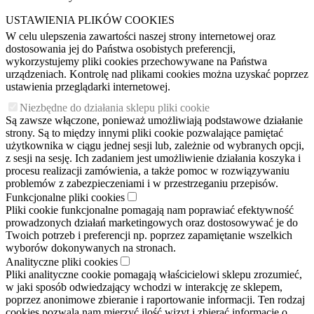
USTAWIENIA PLIKÓW COOKIES
W celu ulepszenia zawartości naszej strony internetowej oraz
dostosowania jej do Państwa osobistych preferencji,
wykorzystujemy pliki cookies przechowywane na Państwa
urządzeniach. Kontrolę nad plikami cookies można uzyskać poprzez
ustawienia przeglądarki internetowej.
Niezbędne do działania sklepu pliki cookie
Są zawsze włączone, ponieważ umożliwiają podstawowe działanie
strony. Są to między innymi pliki cookie pozwalające pamiętać
użytkownika w ciągu jednej sesji lub, zależnie od wybranych opcji,
z sesji na sesję. Ich zadaniem jest umożliwienie działania koszyka i
procesu realizacji zamówienia, a także pomoc w rozwiązywaniu
problemów z zabezpieczeniami i w przestrzeganiu przepisów.
Funkcjonalne pliki cookies
Pliki cookie funkcjonalne pomagają nam poprawiać efektywność
prowadzonych działań marketingowych oraz dostosowywać je do
Twoich potrzeb i preferencji np. poprzez zapamiętanie wszelkich
wyborów dokonywanych na stronach.
Analityczne pliki cookies
Pliki analityczne cookie pomagają właścicielowi sklepu zrozumieć,
w jaki sposób odwiedzający wchodzi w interakcję ze sklepem,
poprzez anonimowe zbieranie i raportowanie informacji. Ten rodzaj
cookies pozwala nam mierzyć ilość wizyt i zbierać informacje o