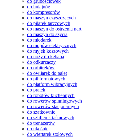
do grubościówek
do hulajnóg
do kompresorów
do maszyn czyszczących
do pilarek tarczowych
do maszyn do ostrzenia nart
do maszyn do szycia
do miodarek
do mopów elektrycznych
do myjek koszowych
do noży do kebaba
do odkurzaczy
do orbitreków
do owijarek do palet
do pił formatowych
do platform wibracyjnych
do pralek
do robotów kuchennych
do rowerów spinningowych
do rowerów stacjonarnych
do szatkownic
do szlifierek taśmowych
do trenażerów
do ukośnic
do wiertarek stołowych