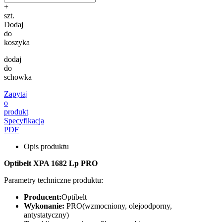
+
szt.
Dodaj
do
koszyka
dodaj
do
schowka
Zapytaj
o
produkt
Specyfikacja
PDF
Opis produktu
Optibelt XPA 1682 Lp PRO
Parametry techniczne produktu:
Producent:
Optibelt
Wykonanie:
PRO(wzmocniony, olejoodporny,
antystatyczny)