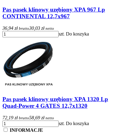
Pas pasek klinowy uzębiony XPA 967 Lp
CONTINENTAL 12,7x967
36,94 zł
30,03 zł
brutto
netto
szt.
Do koszyka
Pas pasek klinowy uzębiony XPA 1320 Lp
Quad-Power 4 GATES 12,7x1320
72,19 zł
58,69 zł
brutto
netto
szt.
Do koszyka
INFORMACJE