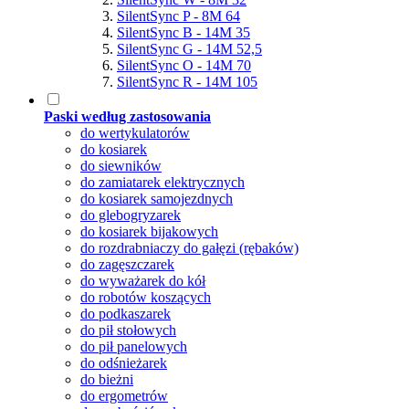
SilentSync P - 8M 64
SilentSync B - 14M 35
SilentSync G - 14M 52,5
SilentSync O - 14M 70
SilentSync R - 14M 105
Paski według zastosowania
do wertykulatorów
do kosiarek
do siewników
do zamiatarek elektrycznych
do kosiarek samojezdnych
do glebogryzarek
do kosiarek bijakowych
do rozdrabniaczy do gałęzi (rębaków)
do zagęszczarek
do wyważarek do kół
do robotów koszących
do podkaszarek
do pił stołowych
do pił panelowych
do odśnieżarek
do bieżni
do ergometrów