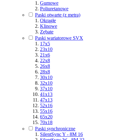
Gumowe
Poliuretanowe
Paski otwarte (z metra)
Okrągłe
Klinowe
Zębate
Paski wariatorowe SVX
17x5
23x10
21x6
22x8
26x8
28x8
30x10
32x10
37x10
41x13
47x13
52x16
55x16
65x20
70x18
Paski synchroniczne
SilentSync Y - 8M 16
SilentSync W - 8M 32