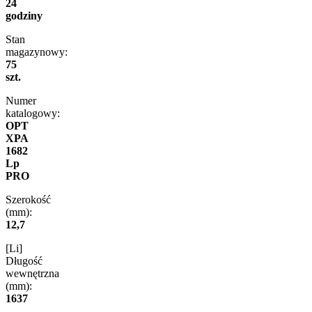
24
godziny
Stan
magazynowy:
75
szt.
Numer
katalogowy:
OPT
XPA
1682
Lp
PRO
Szerokość
(mm):
12,7
[Li]
Długość
wewnętrzna
(mm):
1637