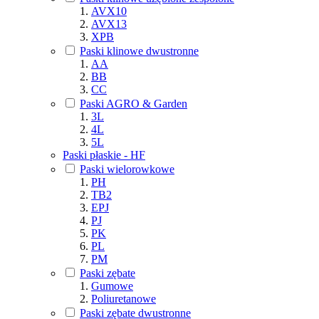
AVX10
AVX13
XPB
Paski klinowe dwustronne
AA
BB
CC
Paski AGRO & Garden
3L
4L
5L
Paski płaskie - HF
Paski wielorowkowe
PH
TB2
EPJ
PJ
PK
PL
PM
Paski zębate
Gumowe
Poliuretanowe
Paski zębate dwustronne