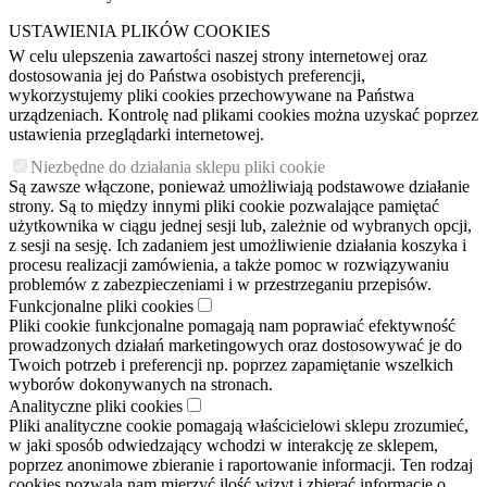
USTAWIENIA PLIKÓW COOKIES
W celu ulepszenia zawartości naszej strony internetowej oraz
dostosowania jej do Państwa osobistych preferencji,
wykorzystujemy pliki cookies przechowywane na Państwa
urządzeniach. Kontrolę nad plikami cookies można uzyskać poprzez
ustawienia przeglądarki internetowej.
Niezbędne do działania sklepu pliki cookie
Są zawsze włączone, ponieważ umożliwiają podstawowe działanie
strony. Są to między innymi pliki cookie pozwalające pamiętać
użytkownika w ciągu jednej sesji lub, zależnie od wybranych opcji,
z sesji na sesję. Ich zadaniem jest umożliwienie działania koszyka i
procesu realizacji zamówienia, a także pomoc w rozwiązywaniu
problemów z zabezpieczeniami i w przestrzeganiu przepisów.
Funkcjonalne pliki cookies
Pliki cookie funkcjonalne pomagają nam poprawiać efektywność
prowadzonych działań marketingowych oraz dostosowywać je do
Twoich potrzeb i preferencji np. poprzez zapamiętanie wszelkich
wyborów dokonywanych na stronach.
Analityczne pliki cookies
Pliki analityczne cookie pomagają właścicielowi sklepu zrozumieć,
w jaki sposób odwiedzający wchodzi w interakcję ze sklepem,
poprzez anonimowe zbieranie i raportowanie informacji. Ten rodzaj
cookies pozwala nam mierzyć ilość wizyt i zbierać informacje o