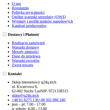
O nas
Regulamin
Polityka prywatności
Ogólne warunki sprzedaży (OWS)
Wymiary i profile pasków napędowych
Katalogi producentów
Dostawy i Płatność
Realizacja zamówień
Warunki dostawy
Metody płatności
Dane do przelewu
Warunki zwrotów
Zwrot towaru
Kontakt
Sklep internetowy q24q.tech
ul. Kwarcowa 6,
62-002 Suchy Las
NIP:
9721338515
sklep@q24q.tech
+48 61 8275 136
+48 502 086 340
pon – pt: 7.00 - 17.00
w soboty: 8.00 - 13.00