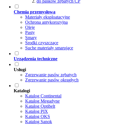
do pasków zębatych CP
Chemia przemysłowa
Materiały eksploatacyjne
Ochrona antykorozyjna
Oleje
Pasty
Smary
Środki czyszczące
Suche materiały smarujące
Urządzenia techniczne
Usługi
Zgrzewanie pasów zębatych
Zgrzewanie pasów okrągłych
Katalogi
Katalog Continental
Katalog Megadyne
Katalog Optibelt
Katalog PIX
Katalog OKS
Katalog Sanok