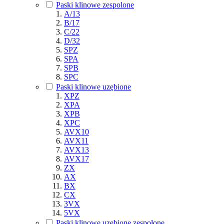
Paski klinowe zespolone
A/13
B/17
C/22
D/32
SPZ
SPA
SPB
SPC
Paski klinowe uzębione
XPZ
XPA
XPB
XPC
AVX10
AVX11
AVX13
AVX17
ZX
AX
BX
CX
3VX
5VX
Paski klinowe uzębione zespolone