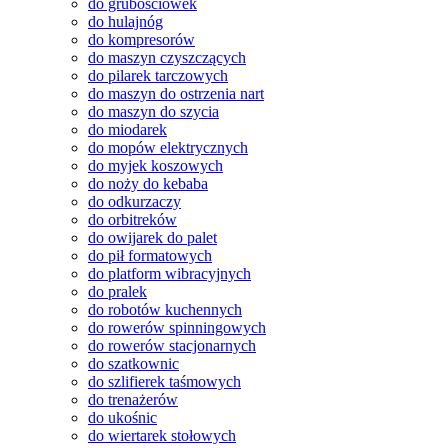
do grubościówek
do hulajnóg
do kompresorów
do maszyn czyszczących
do pilarek tarczowych
do maszyn do ostrzenia nart
do maszyn do szycia
do miodarek
do mopów elektrycznych
do myjek koszowych
do noży do kebaba
do odkurzaczy
do orbitreków
do owijarek do palet
do pił formatowych
do platform wibracyjnych
do pralek
do robotów kuchennych
do rowerów spinningowych
do rowerów stacjonarnych
do szatkownic
do szlifierek taśmowych
do trenażerów
do ukośnic
do wiertarek stołowych