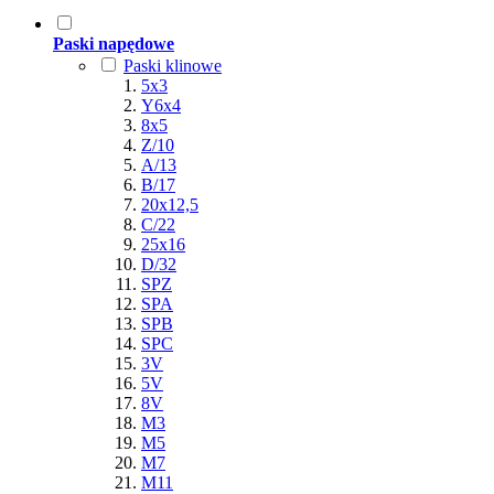
Paski napędowe
Paski klinowe
5x3
Y6x4
8x5
Z/10
A/13
B/17
20x12,5
C/22
25x16
D/32
SPZ
SPA
SPB
SPC
3V
5V
8V
M3
M5
M7
M11