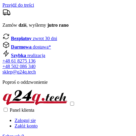
Przejdź do treści
Zamów
dziś
, wyślemy
jutro rano
Bezpłatny
zwrot 30 dni
Darmowa
dostawa*
Szybka
realizacja
+48 61 8275 136
+48 502 086 340
sklep@q24q.tech
Poproś o oddzwonienie
Panel klienta
Zaloguj się
Załóż konto