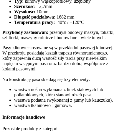
Typ:
klinowy wąskoprofilowy, uzębiony
Szerokość:
12,7mm
Wysokość:
10mm
Długość podziałowa:
1682 mm
Temperatura pracy:
-40°c / +120°C
Przykłady zastosowań:
przemysł budowy maszyn, tokarki,
szlifierki, maszyny rolnicze i budowlane i wiele innych.
Pasy klinowe stosowane są w przekładni pasowej klinowej.
W przekroju posiadają kształt trapezu równoramiennego,
który zapewnia dużą wartość siły tarcia przy niewielkim
napięciu wstępnym pasa oraz bardzo dobrą współpracę z
kołami pasowymi.
Na konstrukcję pasa składają się trzy elementy:
warstwa nośna wykonana z linek stalowych lub
poliamidowych, która stanowi rdzeń pasa,
warstwa podatna (wykonanej z gumy lub kauczuku),
warstwa tkaninowo - gumowa.
Informacje handlowe
Pozostałe produkty z kategorii