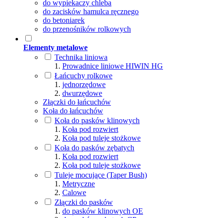
do wypiekaczy chleba
do zacisków hamulca ręcznego
do betoniarek
do przenośników rolkowych
Elementy metalowe
Technika liniowa
Prowadnice liniowe HIWIN HG
Łańcuchy rolkowe
jednorzędowe
dwurzędowe
Złączki do łańcuchów
Koła do łańcuchów
Koła do pasków klinowych
Koła pod rozwiert
Koła pod tuleje stożkowe
Koła do pasków zębatych
Koła pod rozwiert
Koła pod tuleje stożkowe
Tuleje mocujące (Taper Bush)
Metryczne
Calowe
Złączki do pasków
do pasków klinowych OE