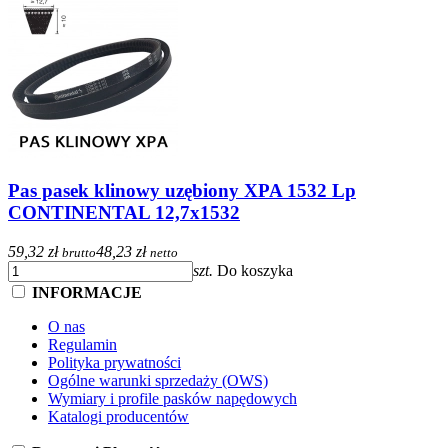
Pas pasek klinowy uzębiony XPA 1532 Lp
CONTINENTAL 12,7x1532
59,32 zł
48,23 zł
brutto
netto
szt.
Do koszyka
INFORMACJE
O nas
Regulamin
Polityka prywatności
Ogólne warunki sprzedaży (OWS)
Wymiary i profile pasków napędowych
Katalogi producentów