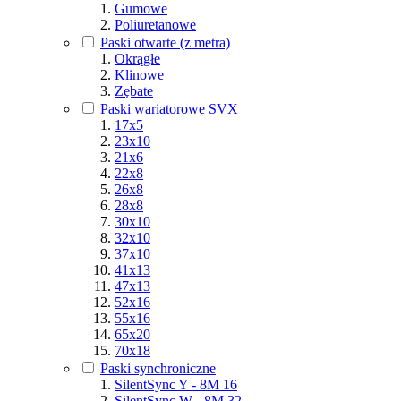
Gumowe
Poliuretanowe
Paski otwarte (z metra)
Okrągłe
Klinowe
Zębate
Paski wariatorowe SVX
17x5
23x10
21x6
22x8
26x8
28x8
30x10
32x10
37x10
41x13
47x13
52x16
55x16
65x20
70x18
Paski synchroniczne
SilentSync Y - 8M 16
SilentSync W - 8M 32