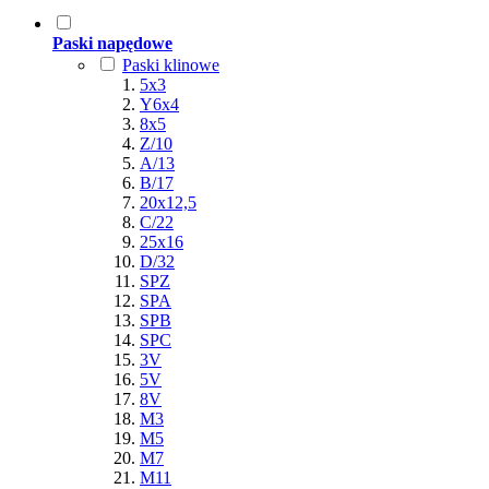
Paski napędowe
Paski klinowe
5x3
Y6x4
8x5
Z/10
A/13
B/17
20x12,5
C/22
25x16
D/32
SPZ
SPA
SPB
SPC
3V
5V
8V
M3
M5
M7
M11