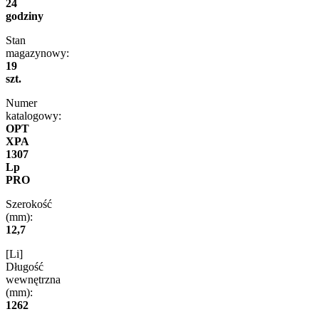
24
godziny
Stan
magazynowy:
19
szt.
Numer
katalogowy:
OPT
XPA
1307
Lp
PRO
Szerokość
(mm):
12,7
[Li]
Długość
wewnętrzna
(mm):
1262