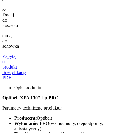
+
szt.
Dodaj
do
koszyka
dodaj
do
schowka
Zapytaj
o
produkt
Specyfikacja
PDF
Opis produktu
Optibelt XPA 1307 Lp PRO
Parametry techniczne produktu:
Producent:
Optibelt
Wykonanie:
PRO(wzmocniony, olejoodporny,
antystatyczny)