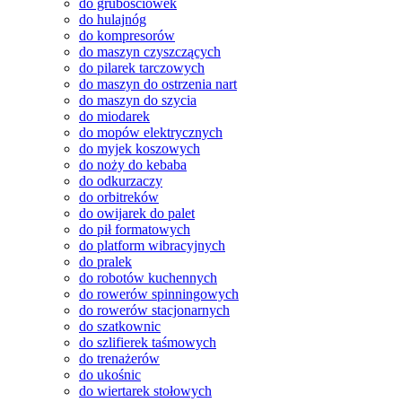
do grubościówek
do hulajnóg
do kompresorów
do maszyn czyszczących
do pilarek tarczowych
do maszyn do ostrzenia nart
do maszyn do szycia
do miodarek
do mopów elektrycznych
do myjek koszowych
do noży do kebaba
do odkurzaczy
do orbitreków
do owijarek do palet
do pił formatowych
do platform wibracyjnych
do pralek
do robotów kuchennych
do rowerów spinningowych
do rowerów stacjonarnych
do szatkownic
do szlifierek taśmowych
do trenażerów
do ukośnic
do wiertarek stołowych