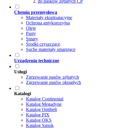
do pasków zębatych CP
Chemia przemysłowa
Materiały eksploatacyjne
Ochrona antykorozyjna
Oleje
Pasty
Smary
Środki czyszczące
Suche materiały smarujące
Urządzenia techniczne
Usługi
Zgrzewanie pasów zębatych
Zgrzewanie pasów okrągłych
Katalogi
Katalog Continental
Katalog Megadyne
Katalog Optibelt
Katalog PIX
Katalog OKS
Katalog Sanok