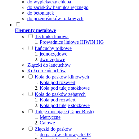
do wypiekaczy chleba
do zacisków hamulca ręcznego
do betoniarek
do przenośników rolkowych
Elementy metalowe
Technika liniowa
Prowadnice liniowe HIWIN HG
Łańcuchy rolkowe
jednorzędowe
dwurzędowe
Złączki do łańcuchów
Koła do łańcuchów
Koła do pasków klinowych
Koła pod rozwiert
Koła pod tuleje stożkowe
Koła do pasków zębatych
Koła pod rozwiert
Koła pod tuleje stożkowe
Tuleje mocujące (Taper Bush)
Metryczne
Calowe
Złączki do pasków
do pasków klinowych OE