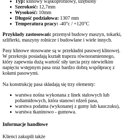
Typ:
klinowy wąskoprofilowy, uzębiony
Szerokość:
12,7mm
Wysokość:
10mm
Długość podziałowa:
1307 mm
Temperatura pracy:
-40°c / +120°C
Przykłady zastosowań:
przemysł budowy maszyn, tokarki,
szlifierki, maszyny rolnicze i budowlane i wiele innych.
Pasy klinowe stosowane są w przekładni pasowej klinowej.
W przekroju posiadają kształt trapezu równoramiennego,
który zapewnia dużą wartość siły tarcia przy niewielkim
napięciu wstępnym pasa oraz bardzo dobrą współpracę z
kołami pasowymi.
Na konstrukcję pasa składają się trzy elementy:
warstwa nośna wykonana z linek stalowych lub
poliamidowych, która stanowi rdzeń pasa,
warstwa podatna (wykonanej z gumy lub kauczuku),
warstwa tkaninowo - gumowa.
Informacje handlowe
Klienci zakupili także