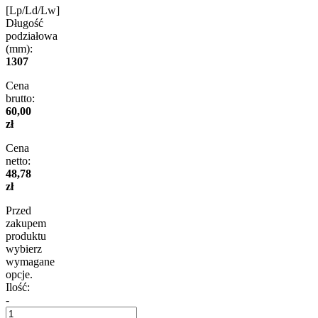
[Lp/Ld/Lw]
Długość
podziałowa
(mm):
1307
Cena
brutto:
60,00
zł
Cena
netto:
48,78
zł
Przed
zakupem
produktu
wybierz
wymagane
opcje.
Ilość:
-