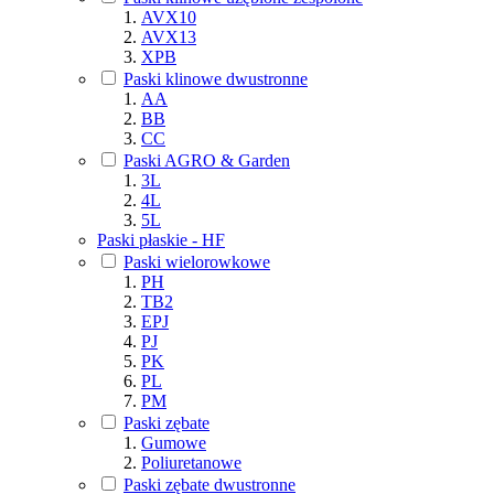
AVX10
AVX13
XPB
Paski klinowe dwustronne
AA
BB
CC
Paski AGRO & Garden
3L
4L
5L
Paski płaskie - HF
Paski wielorowkowe
PH
TB2
EPJ
PJ
PK
PL
PM
Paski zębate
Gumowe
Poliuretanowe
Paski zębate dwustronne