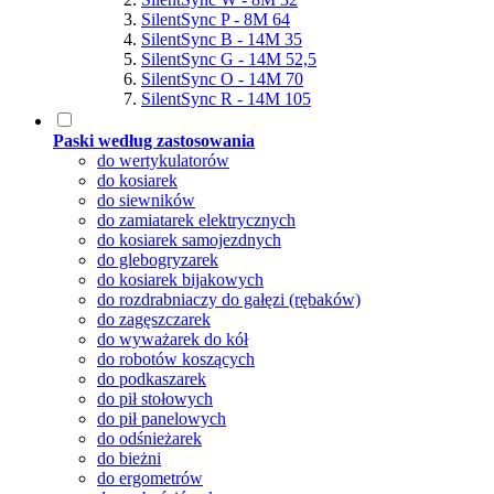
SilentSync P - 8M 64
SilentSync B - 14M 35
SilentSync G - 14M 52,5
SilentSync O - 14M 70
SilentSync R - 14M 105
Paski według zastosowania
do wertykulatorów
do kosiarek
do siewników
do zamiatarek elektrycznych
do kosiarek samojezdnych
do glebogryzarek
do kosiarek bijakowych
do rozdrabniaczy do gałęzi (rębaków)
do zagęszczarek
do wyważarek do kół
do robotów koszących
do podkaszarek
do pił stołowych
do pił panelowych
do odśnieżarek
do bieżni
do ergometrów