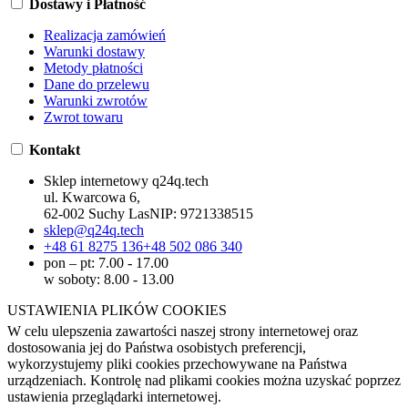
Dostawy i Płatność
Realizacja zamówień
Warunki dostawy
Metody płatności
Dane do przelewu
Warunki zwrotów
Zwrot towaru
Kontakt
Sklep internetowy q24q.tech
ul. Kwarcowa 6,
62-002 Suchy Las
NIP:
9721338515
sklep@q24q.tech
+48 61 8275 136
+48 502 086 340
pon – pt: 7.00 - 17.00
w soboty: 8.00 - 13.00
USTAWIENIA PLIKÓW COOKIES
W celu ulepszenia zawartości naszej strony internetowej oraz
dostosowania jej do Państwa osobistych preferencji,
wykorzystujemy pliki cookies przechowywane na Państwa
urządzeniach. Kontrolę nad plikami cookies można uzyskać poprzez
ustawienia przeglądarki internetowej.