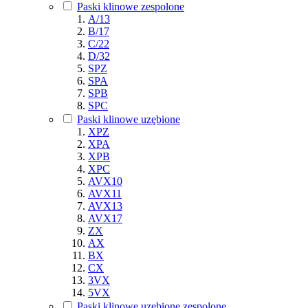
Paski klinowe zespolone
A/13
B/17
C/22
D/32
SPZ
SPA
SPB
SPC
Paski klinowe uzębione
XPZ
XPA
XPB
XPC
AVX10
AVX11
AVX13
AVX17
ZX
AX
BX
CX
3VX
5VX
Paski klinowe uzębione zespolone