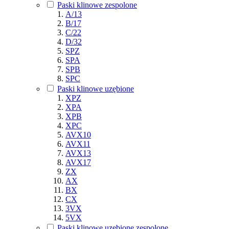
Paski klinowe zespolone
A/13
B/17
C/22
D/32
SPZ
SPA
SPB
SPC
Paski klinowe uzębione
XPZ
XPA
XPB
XPC
AVX10
AVX11
AVX13
AVX17
ZX
AX
BX
CX
3VX
5VX
Paski klinowe uzębione zespolone