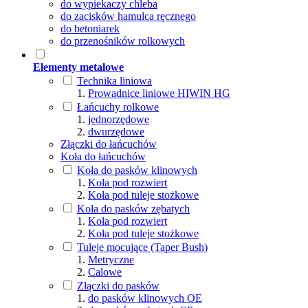
do wypiekaczy chleba
do zacisków hamulca ręcznego
do betoniarek
do przenośników rolkowych
Elementy metalowe
Technika liniowa
Prowadnice liniowe HIWIN HG
Łańcuchy rolkowe
jednorzędowe
dwurzędowe
Złączki do łańcuchów
Koła do łańcuchów
Koła do pasków klinowych
Koła pod rozwiert
Koła pod tuleje stożkowe
Koła do pasków zębatych
Koła pod rozwiert
Koła pod tuleje stożkowe
Tuleje mocujące (Taper Bush)
Metryczne
Calowe
Złączki do pasków
do pasków klinowych OE