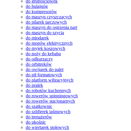
do grubościówek
do hulajnóg
do kompresorów
do maszyn czyszczących
do pilarek tarczowych
do maszyn do ostrzenia nart
do maszyn do szycia
do miodarek
do mopów elektrycznych
do myjek koszowych
do noży do kebaba
do odkurzaczy
do orbitreków
do owijarek do palet
do pił formatowych
do platform wibracyjnych
do pralek
do robotów kuchennych
do rowerów spinningowych
do rowerów stacjonarnych
do szatkownic
do szlifierek taśmowych
do trenażerów
do ukośnic
do wiertarek stołowych