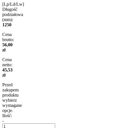
[Lp/Ld/Lw]
Długość
podziałowa
(mm):
1250
Cena
brutto:
56,00
zł
Cena
netto:
45,53
zł
Przed
zakupem
produktu
wybierz
wymagane
opcje.
Ilość:
-