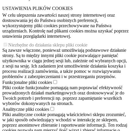
USTAWIENIA PLIKÓW COOKIES
W celu ulepszenia zawartości naszej strony internetowej oraz
dostosowania jej do Państwa osobistych preferencji,
wykorzystujemy pliki cookies przechowywane na Państwa
urządzeniach. Kontrolę nad plikami cookies można uzyskać poprzez
ustawienia przeglądarki internetowej.
Niezbędne do działania sklepu pliki cookie
Są zawsze włączone, ponieważ umożliwiają podstawowe działanie
strony. Są to między innymi pliki cookie pozwalające pamiętać
użytkownika w ciągu jednej sesji lub, zależnie od wybranych opcji,
z sesji na sesję. Ich zadaniem jest umożliwienie działania koszyka i
procesu realizacji zamówienia, a także pomoc w rozwiązywaniu
problemów z zabezpieczeniami i w przestrzeganiu przepisów.
Funkcjonalne pliki cookies
Pliki cookie funkcjonalne pomagają nam poprawiać efektywność
prowadzonych działań marketingowych oraz dostosowywać je do
Twoich potrzeb i preferencji np. poprzez zapamiętanie wszelkich
wyborów dokonywanych na stronach.
Analityczne pliki cookies
Pliki analityczne cookie pomagają właścicielowi sklepu zrozumieć,
w jaki sposób odwiedzający wchodzi w interakcję ze sklepem,
poprzez anonimowe zbieranie i raportowanie informacji. Ten rodzaj
cookies pozwala nam mierzyć ilość wizyt i zbierać informacje o