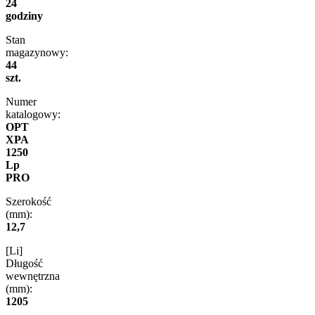
24
godziny
Stan
magazynowy:
44
szt.
Numer
katalogowy:
OPT
XPA
1250
Lp
PRO
Szerokość
(mm):
12,7
[Li]
Długość
wewnętrzna
(mm):
1205