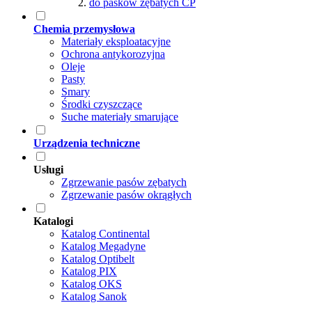
do pasków zębatych CP
Chemia przemysłowa
Materiały eksploatacyjne
Ochrona antykorozyjna
Oleje
Pasty
Smary
Środki czyszczące
Suche materiały smarujące
Urządzenia techniczne
Usługi
Zgrzewanie pasów zębatych
Zgrzewanie pasów okrągłych
Katalogi
Katalog Continental
Katalog Megadyne
Katalog Optibelt
Katalog PIX
Katalog OKS
Katalog Sanok