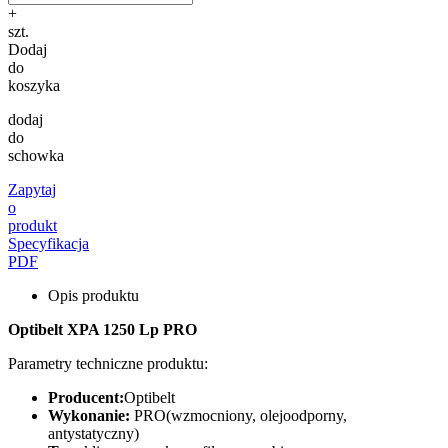
+
szt.
Dodaj
do
koszyka
dodaj
do
schowka
Zapytaj
o
produkt
Specyfikacja
PDF
Opis produktu
Optibelt XPA 1250 Lp PRO
Parametry techniczne produktu:
Producent:
Optibelt
Wykonanie:
PRO(wzmocniony, olejoodporny,
antystatyczny)