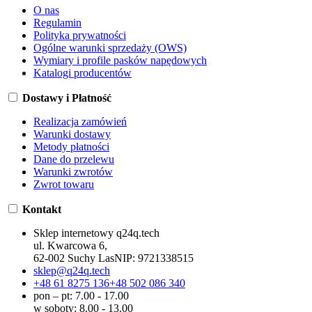
O nas
Regulamin
Polityka prywatności
Ogólne warunki sprzedaży (OWS)
Wymiary i profile pasków napędowych
Katalogi producentów
Dostawy i Płatność
Realizacja zamówień
Warunki dostawy
Metody płatności
Dane do przelewu
Warunki zwrotów
Zwrot towaru
Kontakt
Sklep internetowy q24q.tech
ul. Kwarcowa 6,
62-002 Suchy Las
NIP:
9721338515
sklep@q24q.tech
+48 61 8275 136
+48 502 086 340
pon – pt: 7.00 - 17.00
w soboty: 8.00 - 13.00