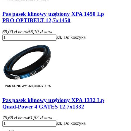
Pas pasek klinowy uzębiony XPA 1450 Lp
PRO OPTIBELT 12,7x1450
69,00 zł
56,10 zł
brutto
netto
szt.
Do koszyka
Pas pasek klinowy uzębiony XPA 1332 Lp
Quad-Power 4 GATES 12,7x1332
75,68 zł
61,53 zł
brutto
netto
szt.
Do koszyka