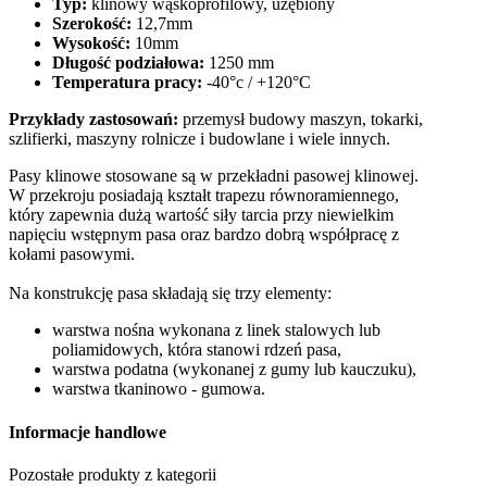
Typ:
klinowy wąskoprofilowy, uzębiony
Szerokość:
12,7mm
Wysokość:
10mm
Długość podziałowa:
1250 mm
Temperatura pracy:
-40°c / +120°C
Przykłady zastosowań:
przemysł budowy maszyn, tokarki,
szlifierki, maszyny rolnicze i budowlane i wiele innych.
Pasy klinowe stosowane są w przekładni pasowej klinowej.
W przekroju posiadają kształt trapezu równoramiennego,
który zapewnia dużą wartość siły tarcia przy niewielkim
napięciu wstępnym pasa oraz bardzo dobrą współpracę z
kołami pasowymi.
Na konstrukcję pasa składają się trzy elementy:
warstwa nośna wykonana z linek stalowych lub
poliamidowych, która stanowi rdzeń pasa,
warstwa podatna (wykonanej z gumy lub kauczuku),
warstwa tkaninowo - gumowa.
Informacje handlowe
Pozostałe produkty z kategorii