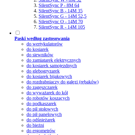
SilentSync P - 8M 64
SilentSync B - 14M 35
SilentSync G - 14M 52,5
SilentSync O - 14M 70
SilentSync R - 14M 105
Paski według zastosowania
do wertykulatorów
do kosiarek
do siewników
do zamiatarek elektrycznych
do kosiarek samojezdnych
do glebogryzarek
do kosiarek bijakowych
do rozdrabniaczy do gałęzi (rębaków)
do zagęszczarek
do wyważarek do kół
do robotów koszących
do podkaszarek
do pił stołowych
do pił panelowych
do odśnieżarek
do bieżni
do ergometrów