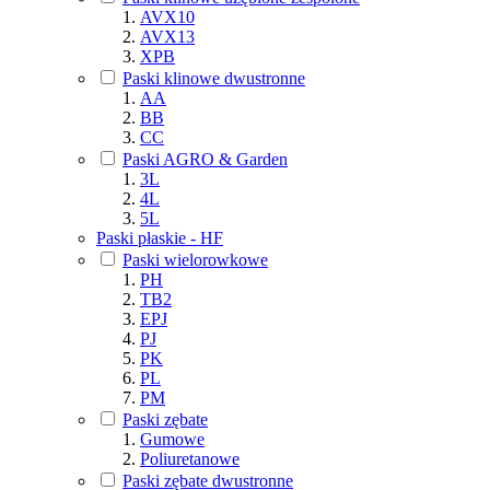
AVX10
AVX13
XPB
Paski klinowe dwustronne
AA
BB
CC
Paski AGRO & Garden
3L
4L
5L
Paski płaskie - HF
Paski wielorowkowe
PH
TB2
EPJ
PJ
PK
PL
PM
Paski zębate
Gumowe
Poliuretanowe
Paski zębate dwustronne