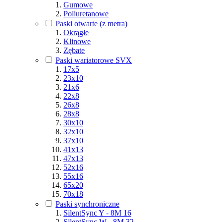
Gumowe
Poliuretanowe
Paski otwarte (z metra)
Okrągłe
Klinowe
Zębate
Paski wariatorowe SVX
17x5
23x10
21x6
22x8
26x8
28x8
30x10
32x10
37x10
41x13
47x13
52x16
55x16
65x20
70x18
Paski synchroniczne
SilentSync Y - 8M 16
SilentSync W - 8M 32