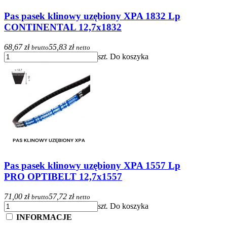
Pas pasek klinowy uzębiony XPA 1832 Lp
CONTINENTAL 12,7x1832
68,67 zł
55,83 zł
brutto
netto
szt.
Do koszyka
Pas pasek klinowy uzębiony XPA 1557 Lp
PRO OPTIBELT 12,7x1557
71,00 zł
57,72 zł
brutto
netto
szt.
Do koszyka
INFORMACJE