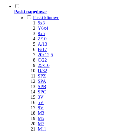
Paski napędowe
Paski klinowe
5x3
Y6x4
8x5
Z/10
A/13
B/17
20x12,5
C/22
25x16
D/32
SPZ
SPA
SPB
SPC
3V
5V
8V
M3
M5
M7
M11