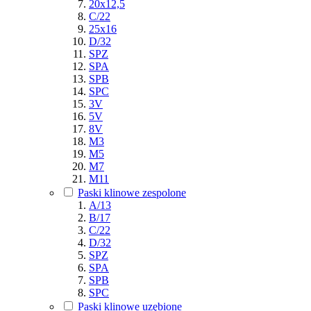
20x12,5
C/22
25x16
D/32
SPZ
SPA
SPB
SPC
3V
5V
8V
M3
M5
M7
M11
Paski klinowe zespolone
A/13
B/17
C/22
D/32
SPZ
SPA
SPB
SPC
Paski klinowe uzębione