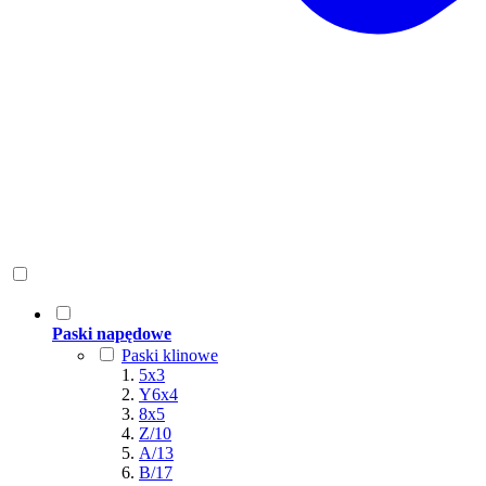
Paski napędowe
Paski klinowe
5x3
Y6x4
8x5
Z/10
A/13
B/17