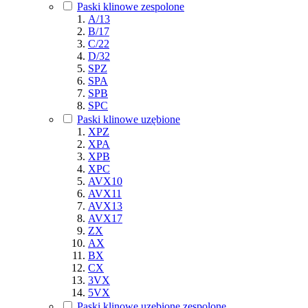
Paski klinowe zespolone
A/13
B/17
C/22
D/32
SPZ
SPA
SPB
SPC
Paski klinowe uzębione
XPZ
XPA
XPB
XPC
AVX10
AVX11
AVX13
AVX17
ZX
AX
BX
CX
3VX
5VX
Paski klinowe uzębione zespolone