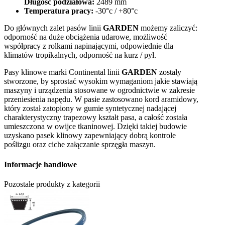
Długość podziałowa:
2489 mm
Temperatura pracy:
-30°c / +80°c
Do głównych zalet pasów linii
GARDEN
możemy zaliczyć:
odporność na duże obciążenia udarowe, możliwość
współpracy z rolkami napinającymi, odpowiednie dla
klimatów tropikalnych, odporność na kurz / pył.
Pasy klinowe marki Continental linii
GARDEN
zostały
stworzone, by sprostać wysokim wymaganiom jakie stawiają
maszyny i urządzenia stosowane w ogrodnictwie w zakresie
przeniesienia napędu. W pasie zastosowano kord aramidowy,
który został zatopiony w gumie syntetycznej nadającej
charakterystyczny trapezowy kształt pasa, a całość została
umieszczona w owijce tkaninowej. Dzięki takiej budowie
uzyskano pasek klinowy zapewniający dobrą kontrole
poślizgu oraz ciche załączanie sprzęgła maszyn.
Informacje handlowe
Pozostałe produkty z kategorii