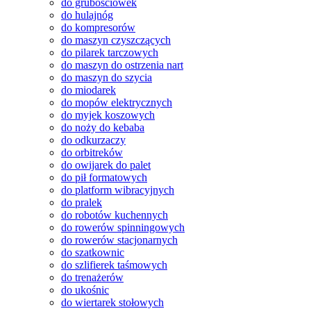
do grubościówek
do hulajnóg
do kompresorów
do maszyn czyszczących
do pilarek tarczowych
do maszyn do ostrzenia nart
do maszyn do szycia
do miodarek
do mopów elektrycznych
do myjek koszowych
do noży do kebaba
do odkurzaczy
do orbitreków
do owijarek do palet
do pił formatowych
do platform wibracyjnych
do pralek
do robotów kuchennych
do rowerów spinningowych
do rowerów stacjonarnych
do szatkownic
do szlifierek taśmowych
do trenażerów
do ukośnic
do wiertarek stołowych