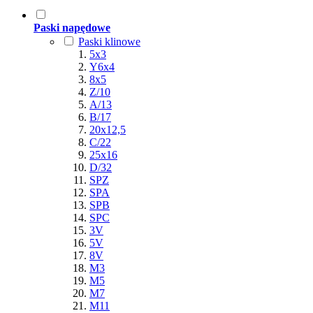
Paski napędowe
Paski klinowe
5x3
Y6x4
8x5
Z/10
A/13
B/17
20x12,5
C/22
25x16
D/32
SPZ
SPA
SPB
SPC
3V
5V
8V
M3
M5
M7
M11