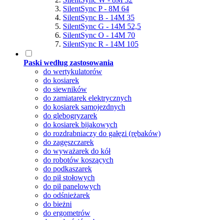
SilentSync P - 8M 64
SilentSync B - 14M 35
SilentSync G - 14M 52,5
SilentSync O - 14M 70
SilentSync R - 14M 105
Paski według zastosowania
do wertykulatorów
do kosiarek
do siewników
do zamiatarek elektrycznych
do kosiarek samojezdnych
do glebogryzarek
do kosiarek bijakowych
do rozdrabniaczy do gałęzi (rębaków)
do zagęszczarek
do wyważarek do kół
do robotów koszących
do podkaszarek
do pił stołowych
do pił panelowych
do odśnieżarek
do bieżni
do ergometrów