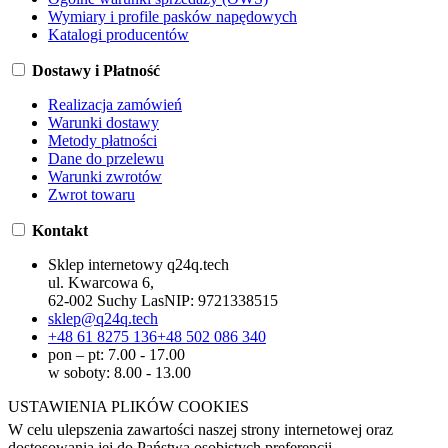
Wymiary i profile pasków napędowych
Katalogi producentów
Dostawy i Płatność
Realizacja zamówień
Warunki dostawy
Metody płatności
Dane do przelewu
Warunki zwrotów
Zwrot towaru
Kontakt
Sklep internetowy q24q.tech
ul. Kwarcowa 6,
62-002 Suchy Las
NIP:
9721338515
sklep@q24q.tech
+48 61 8275 136
+48 502 086 340
pon – pt: 7.00 - 17.00
w soboty: 8.00 - 13.00
USTAWIENIA PLIKÓW COOKIES
W celu ulepszenia zawartości naszej strony internetowej oraz
dostosowania jej do Państwa osobistych preferencji,