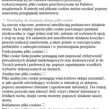
wykorzystujemy pliki cookies przechowywane na Państwa
urządzeniach. Kontrolę nad plikami cookies można uzyskać poprzez
ustawienia przeglądarki internetowej.
Niezbędne do działania sklepu pliki cookie
Są zawsze włączone, ponieważ umożliwiają podstawowe działanie
strony. Są to między innymi pliki cookie pozwalające pamiętać
użytkownika w ciągu jednej sesji lub, zależnie od wybranych opcji,
z sesji na sesję. Ich zadaniem jest umożliwienie działania koszyka i
procesu realizacji zamówienia, a także pomoc w rozwiązywaniu
problemów z zabezpieczeniami i w przestrzeganiu przepisów.
Funkcjonalne pliki cookies
Pliki cookie funkcjonalne pomagają nam poprawiać efektywność
prowadzonych działań marketingowych oraz dostosowywać je do
Twoich potrzeb i preferencji np. poprzez zapamiętanie wszelkich
wyborów dokonywanych na stronach.
Analityczne pliki cookies
Pliki analityczne cookie pomagają właścicielowi sklepu zrozumieć,
w jaki sposób odwiedzający wchodzi w interakcję ze sklepem,
poprzez anonimowe zbieranie i raportowanie informacji. Ten rodzaj
cookies pozwala nam mierzyć ilość wizyt i zbierać informacje o
źródłach ruchu, dzięki czemu możemy poprawić działanie naszej
strony.
Reklamowe pliki cookies