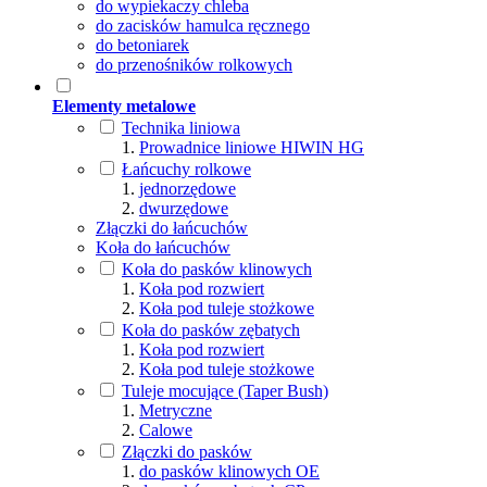
do wypiekaczy chleba
do zacisków hamulca ręcznego
do betoniarek
do przenośników rolkowych
Elementy metalowe
Technika liniowa
Prowadnice liniowe HIWIN HG
Łańcuchy rolkowe
jednorzędowe
dwurzędowe
Złączki do łańcuchów
Koła do łańcuchów
Koła do pasków klinowych
Koła pod rozwiert
Koła pod tuleje stożkowe
Koła do pasków zębatych
Koła pod rozwiert
Koła pod tuleje stożkowe
Tuleje mocujące (Taper Bush)
Metryczne
Calowe
Złączki do pasków
do pasków klinowych OE