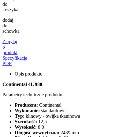
do
koszyka
dodaj
do
schowka
Zapytaj
o
produkt
Specyfikacja
PDF
Opis produktu
Continental 4L 980
Parametry techniczne produktu:
Producent:
Continental
Wykonanie:
standardowe
Typ:
klinowy - owijka tkaninowa
Szerokość:
12,5
Wysokość:
8,0
Długość wewnętrzna:
2439 mm