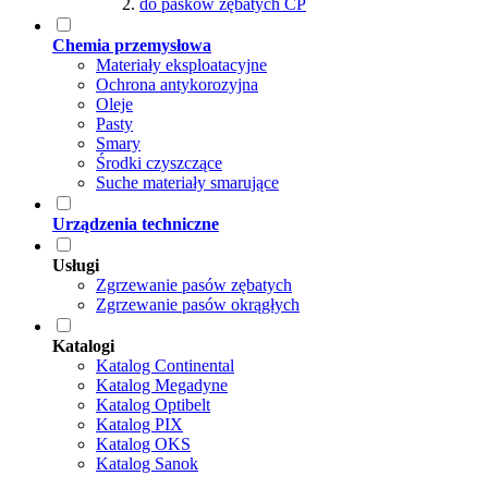
do pasków zębatych CP
Chemia przemysłowa
Materiały eksploatacyjne
Ochrona antykorozyjna
Oleje
Pasty
Smary
Środki czyszczące
Suche materiały smarujące
Urządzenia techniczne
Usługi
Zgrzewanie pasów zębatych
Zgrzewanie pasów okrągłych
Katalogi
Katalog Continental
Katalog Megadyne
Katalog Optibelt
Katalog PIX
Katalog OKS
Katalog Sanok