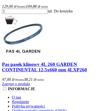
129,00 zł
104,88 zł
brutto
netto
szt.
Do koszyka
Pas pasek klinowy 4L 260 GARDEN
CONTINENTAL 12,5x660 mm 4LXP260
47,00 zł
38,21 zł
brutto
netto
Zapytaj o produkt
INFORMACJE
O nas
Regulamin
Polityka prywatności
Ogólne warunki sprzedaży (OWS)