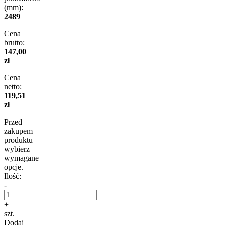
(mm):
2489
Cena
brutto:
147,00
zł
Cena
netto:
119,51
zł
Przed
zakupem
produktu
wybierz
wymagane
opcje.
Ilość:
-
+
szt.
Dodaj