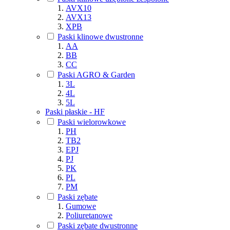
AVX10
AVX13
XPB
Paski klinowe dwustronne
AA
BB
CC
Paski AGRO & Garden
3L
4L
5L
Paski płaskie - HF
Paski wielorowkowe
PH
TB2
EPJ
PJ
PK
PL
PM
Paski zębate
Gumowe
Poliuretanowe
Paski zębate dwustronne