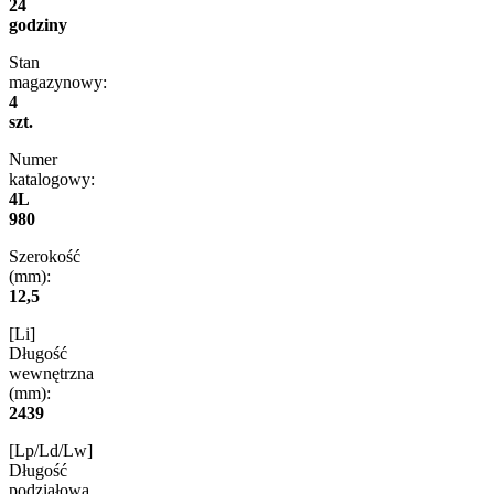
24
godziny
Stan
magazynowy:
4
szt.
Numer
katalogowy:
4L
980
Szerokość
(mm):
12,5
[Li]
Długość
wewnętrzna
(mm):
2439
[Lp/Ld/Lw]
Długość
podziałowa