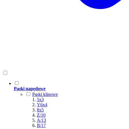
Paski napędowe
Paski klinowe
5x3
Y6x4
8x5
Z/10
A/13
B/17