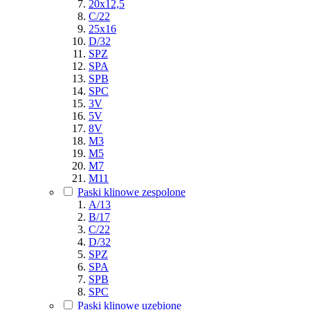
20x12,5
C/22
25x16
D/32
SPZ
SPA
SPB
SPC
3V
5V
8V
M3
M5
M7
M11
Paski klinowe zespolone
A/13
B/17
C/22
D/32
SPZ
SPA
SPB
SPC
Paski klinowe uzębione