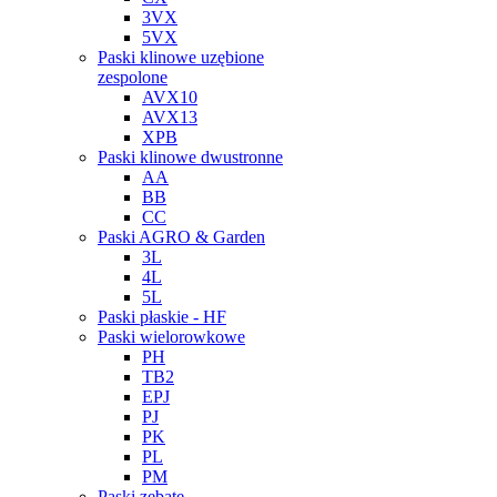
3VX
5VX
Paski klinowe uzębione
zespolone
AVX10
AVX13
XPB
Paski klinowe dwustronne
AA
BB
CC
Paski AGRO & Garden
3L
4L
5L
Paski płaskie - HF
Paski wielorowkowe
PH
TB2
EPJ
PJ
PK
PL
PM
Paski zębate