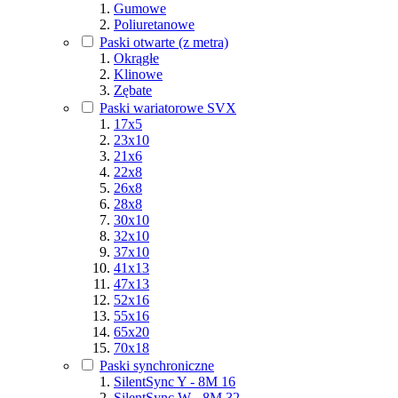
Gumowe
Poliuretanowe
Paski otwarte (z metra)
Okrągłe
Klinowe
Zębate
Paski wariatorowe SVX
17x5
23x10
21x6
22x8
26x8
28x8
30x10
32x10
37x10
41x13
47x13
52x16
55x16
65x20
70x18
Paski synchroniczne
SilentSync Y - 8M 16
SilentSync W - 8M 32