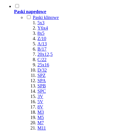
Paski napędowe
Paski klinowe
5x3
Y6x4
8x5
Z/10
A/13
B/17
20x12,5
C/22
25x16
D/32
SPZ
SPA
SPB
SPC
3V
5V
8V
M3
M5
M7
M11