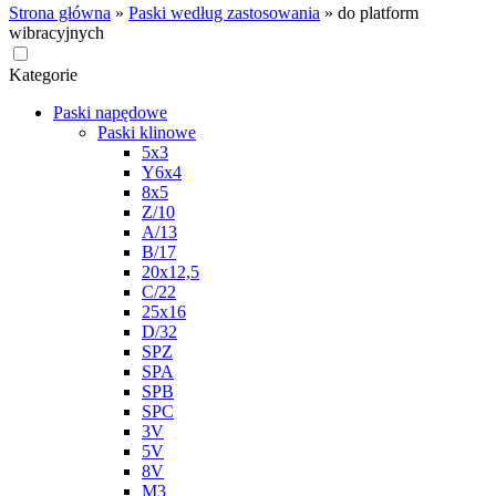
Strona główna
»
Paski według zastosowania
»
do platform
wibracyjnych
Kategorie
Paski napędowe
Paski klinowe
5x3
Y6x4
8x5
Z/10
A/13
B/17
20x12,5
C/22
25x16
D/32
SPZ
SPA
SPB
SPC
3V
5V
8V
M3