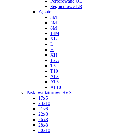
Perforowane OE
Segmentowe LB
Zębate
3M
5M
8M
14M
XL
L
H
XH
T2.5
T5
T10
AT3
AT5
AT10
Paski wariatorowe SVX
17x5
23x10
21x6
22x8
26x8
28x8
30x10