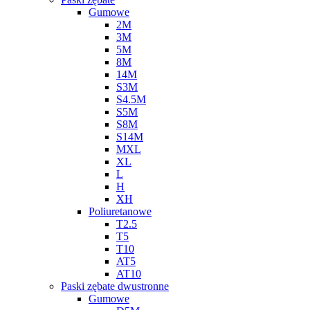
Gumowe
2M
3M
5M
8M
14M
S3M
S4.5M
S5M
S8M
S14M
MXL
XL
L
H
XH
Poliuretanowe
T2.5
T5
T10
AT5
AT10
Paski zębate dwustronne
Gumowe