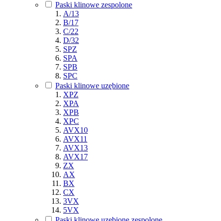
Paski klinowe zespolone
A/13
B/17
C/22
D/32
SPZ
SPA
SPB
SPC
Paski klinowe uzębione
XPZ
XPA
XPB
XPC
AVX10
AVX11
AVX13
AVX17
ZX
AX
BX
CX
3VX
5VX
Paski klinowe uzębione zespolone