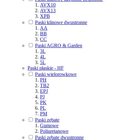
AVX10
AVX13
XPB
Paski klinowe dwustronne
AA
BB
CC
Paski AGRO & Garden
3L
4L
5L
Paski płaskie - HF
Paski wielorowkowe
PH
TB2
EPJ
PJ
PK
PL
PM
Paski zębate
Gumowe
Poliuretanowe
Paski zębate dwustronne