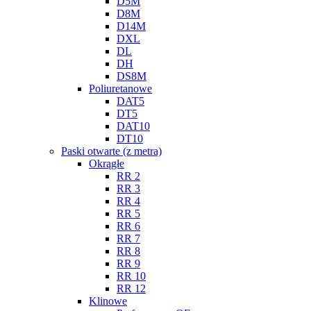
D5M
D8M
D14M
DXL
DL
DH
DS8M
Poliuretanowe
DAT5
DT5
DAT10
DT10
Paski otwarte (z metra)
Okrągłe
RR 2
RR 3
RR 4
RR 5
RR 6
RR 7
RR 8
RR 9
RR 10
RR 12
Klinowe