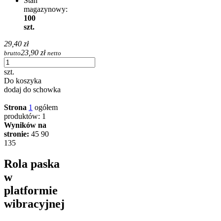
Stan
magazynowy:
100
szt.
29,40 zł
23,90 zł
brutto
netto
szt.
Do koszyka
dodaj do schowka
Strona
1
ogółem
produktów: 1
Wyników na
stronie:
45
90
135
Rola paska
w
platformie
wibracyjnej