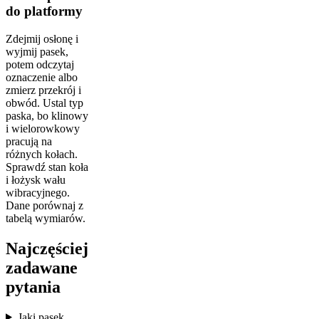
do platformy
Zdejmij osłonę i
wyjmij pasek,
potem odczytaj
oznaczenie albo
zmierz przekrój i
obwód. Ustal typ
paska, bo klinowy
i wielorowkowy
pracują na
różnych kołach.
Sprawdź stan koła
i łożysk wału
wibracyjnego.
Dane porównaj z
tabelą wymiarów.
Najczęściej
zadawane
pytania
Jaki pasek