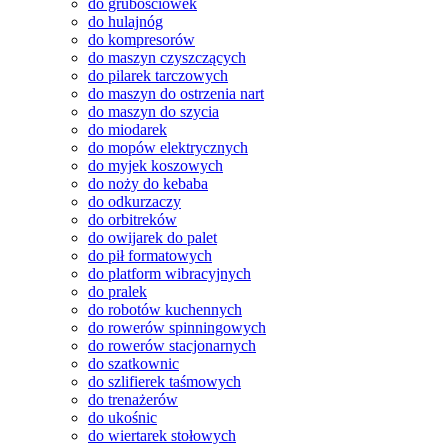
do grubościówek
do hulajnóg
do kompresorów
do maszyn czyszczących
do pilarek tarczowych
do maszyn do ostrzenia nart
do maszyn do szycia
do miodarek
do mopów elektrycznych
do myjek koszowych
do noży do kebaba
do odkurzaczy
do orbitreków
do owijarek do palet
do pił formatowych
do platform wibracyjnych
do pralek
do robotów kuchennych
do rowerów spinningowych
do rowerów stacjonarnych
do szatkownic
do szlifierek taśmowych
do trenażerów
do ukośnic
do wiertarek stołowych