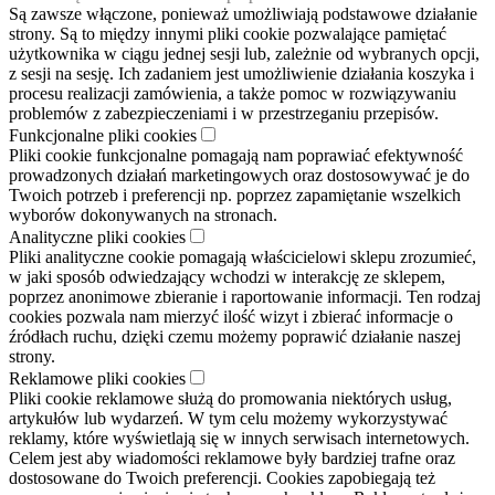
Są zawsze włączone, ponieważ umożliwiają podstawowe działanie
strony. Są to między innymi pliki cookie pozwalające pamiętać
użytkownika w ciągu jednej sesji lub, zależnie od wybranych opcji,
z sesji na sesję. Ich zadaniem jest umożliwienie działania koszyka i
procesu realizacji zamówienia, a także pomoc w rozwiązywaniu
problemów z zabezpieczeniami i w przestrzeganiu przepisów.
Funkcjonalne pliki cookies
Pliki cookie funkcjonalne pomagają nam poprawiać efektywność
prowadzonych działań marketingowych oraz dostosowywać je do
Twoich potrzeb i preferencji np. poprzez zapamiętanie wszelkich
wyborów dokonywanych na stronach.
Analityczne pliki cookies
Pliki analityczne cookie pomagają właścicielowi sklepu zrozumieć,
w jaki sposób odwiedzający wchodzi w interakcję ze sklepem,
poprzez anonimowe zbieranie i raportowanie informacji. Ten rodzaj
cookies pozwala nam mierzyć ilość wizyt i zbierać informacje o
źródłach ruchu, dzięki czemu możemy poprawić działanie naszej
strony.
Reklamowe pliki cookies
Pliki cookie reklamowe służą do promowania niektórych usług,
artykułów lub wydarzeń. W tym celu możemy wykorzystywać
reklamy, które wyświetlają się w innych serwisach internetowych.
Celem jest aby wiadomości reklamowe były bardziej trafne oraz
dostosowane do Twoich preferencji. Cookies zapobiegają też