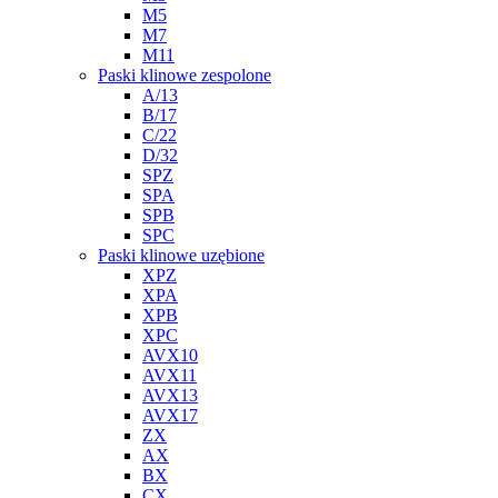
M5
M7
M11
Paski klinowe zespolone
A/13
B/17
C/22
D/32
SPZ
SPA
SPB
SPC
Paski klinowe uzębione
XPZ
XPA
XPB
XPC
AVX10
AVX11
AVX13
AVX17
ZX
AX
BX
CX