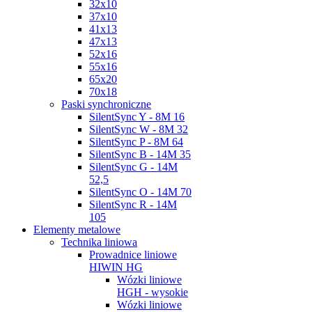
32x10
37x10
41x13
47x13
52x16
55x16
65x20
70x18
Paski synchroniczne
SilentSync Y - 8M 16
SilentSync W - 8M 32
SilentSync P - 8M 64
SilentSync B - 14M 35
SilentSync G - 14M
52,5
SilentSync O - 14M 70
SilentSync R - 14M
105
Elementy metalowe
Technika liniowa
Prowadnice liniowe
HIWIN HG
Wózki liniowe
HGH - wysokie
Wózki liniowe