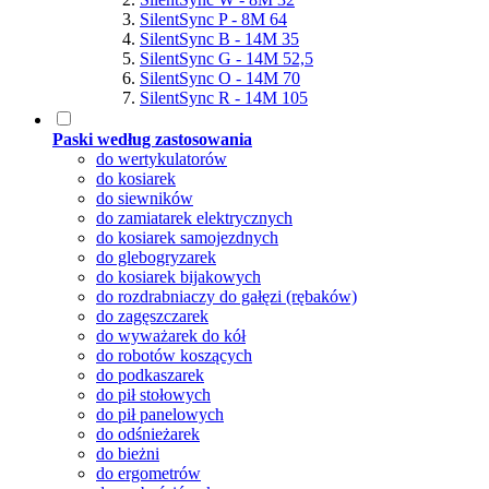
SilentSync P - 8M 64
SilentSync B - 14M 35
SilentSync G - 14M 52,5
SilentSync O - 14M 70
SilentSync R - 14M 105
Paski według zastosowania
do wertykulatorów
do kosiarek
do siewników
do zamiatarek elektrycznych
do kosiarek samojezdnych
do glebogryzarek
do kosiarek bijakowych
do rozdrabniaczy do gałęzi (rębaków)
do zagęszczarek
do wyważarek do kół
do robotów koszących
do podkaszarek
do pił stołowych
do pił panelowych
do odśnieżarek
do bieżni
do ergometrów