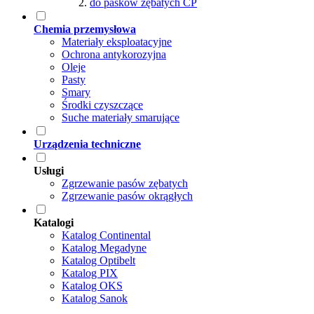
do pasków zębatych CP
Chemia przemysłowa
Materiały eksploatacyjne
Ochrona antykorozyjna
Oleje
Pasty
Smary
Środki czyszczące
Suche materiały smarujące
Urządzenia techniczne
Usługi
Zgrzewanie pasów zębatych
Zgrzewanie pasów okrągłych
Katalogi
Katalog Continental
Katalog Megadyne
Katalog Optibelt
Katalog PIX
Katalog OKS
Katalog Sanok