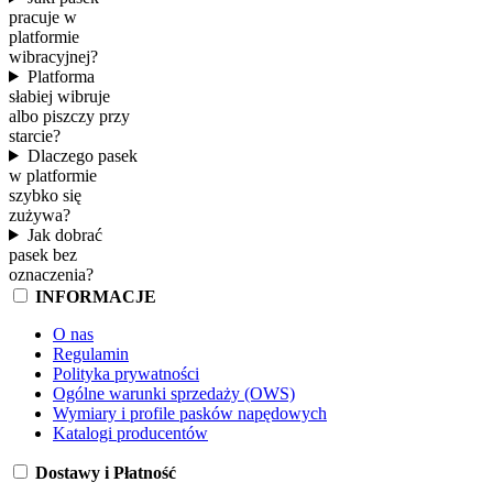
pracuje w
platformie
wibracyjnej?
Platforma
słabiej wibruje
albo piszczy przy
starcie?
Dlaczego pasek
w platformie
szybko się
zużywa?
Jak dobrać
pasek bez
oznaczenia?
INFORMACJE
O nas
Regulamin
Polityka prywatności
Ogólne warunki sprzedaży (OWS)
Wymiary i profile pasków napędowych
Katalogi producentów
Dostawy i Płatność