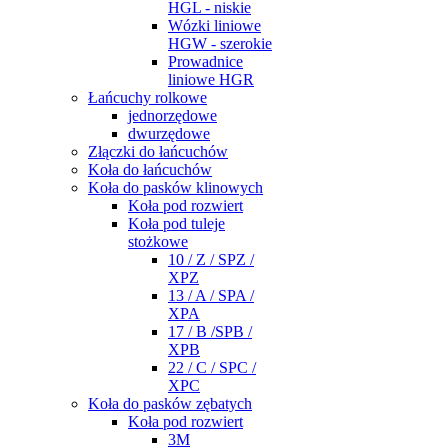
HGL - niskie
Wózki liniowe
HGW - szerokie
Prowadnice
liniowe HGR
Łańcuchy rolkowe
jednorzędowe
dwurzędowe
Złączki do łańcuchów
Koła do łańcuchów
Koła do pasków klinowych
Koła pod rozwiert
Koła pod tuleje
stożkowe
10 / Z / SPZ /
XPZ
13 / A / SPA /
XPA
17 / B /SPB /
XPB
22 / C / SPC /
XPC
Koła do pasków zębatych
Koła pod rozwiert
3M