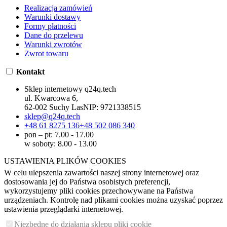
Realizacja zamówień
Warunki dostawy
Formy płatności
Dane do przelewu
Warunki zwrotów
Zwrot towaru
Kontakt
Sklep internetowy q24q.tech
ul. Kwarcowa 6,
62-002 Suchy Las
NIP:
9721338515
sklep@q24q.tech
+48 61 8275 136
+48 502 086 340
pon – pt: 7.00 - 17.00
w soboty: 8.00 - 13.00
USTAWIENIA PLIKÓW COOKIES
W celu ulepszenia zawartości naszej strony internetowej oraz
dostosowania jej do Państwa osobistych preferencji,
wykorzystujemy pliki cookies przechowywane na Państwa
urządzeniach. Kontrolę nad plikami cookies można uzyskać poprzez
ustawienia przeglądarki internetowej.
Niezbędne do działania sklepu pliki cookie