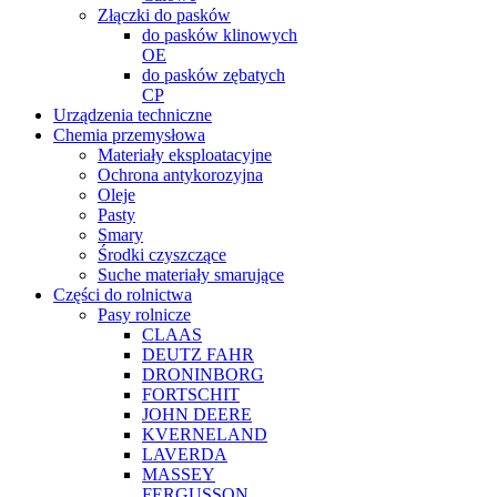
Złączki do pasków
do pasków klinowych
OE
do pasków zębatych
CP
Urządzenia techniczne
Chemia przemysłowa
Materiały eksploatacyjne
Ochrona antykorozyjna
Oleje
Pasty
Smary
Środki czyszczące
Suche materiały smarujące
Części do rolnictwa
Pasy rolnicze
CLAAS
DEUTZ FAHR
DRONINBORG
FORTSCHIT
JOHN DEERE
KVERNELAND
LAVERDA
MASSEY
FERGUSSON