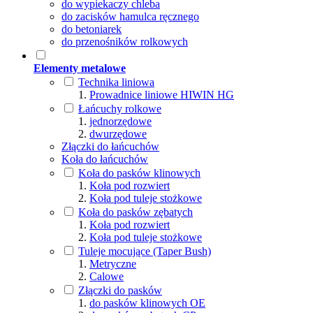
do wypiekaczy chleba
do zacisków hamulca ręcznego
do betoniarek
do przenośników rolkowych
Elementy metalowe
Technika liniowa
Prowadnice liniowe HIWIN HG
Łańcuchy rolkowe
jednorzędowe
dwurzędowe
Złączki do łańcuchów
Koła do łańcuchów
Koła do pasków klinowych
Koła pod rozwiert
Koła pod tuleje stożkowe
Koła do pasków zębatych
Koła pod rozwiert
Koła pod tuleje stożkowe
Tuleje mocujące (Taper Bush)
Metryczne
Calowe
Złączki do pasków
do pasków klinowych OE