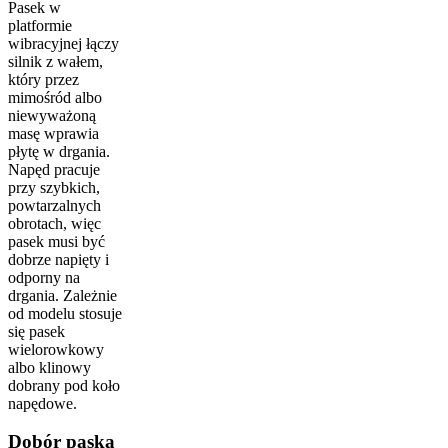
Pasek w
platformie
wibracyjnej łączy
silnik z wałem,
który przez
mimośród albo
niewyważoną
masę wprawia
płytę w drgania.
Napęd pracuje
przy szybkich,
powtarzalnych
obrotach, więc
pasek musi być
dobrze napięty i
odporny na
drgania. Zależnie
od modelu stosuje
się pasek
wielorowkowy
albo klinowy
dobrany pod koło
napędowe.
Dobór paska