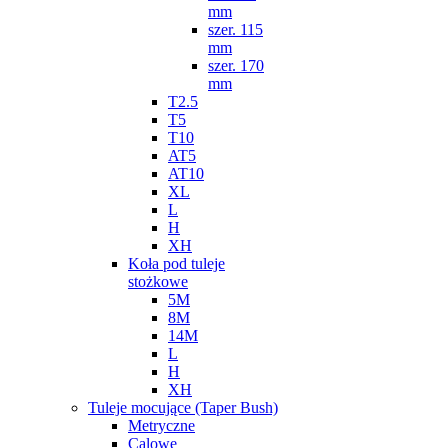
mm
szer. 115
mm
szer. 170
mm
T2.5
T5
T10
AT5
AT10
XL
L
H
XH
Koła pod tuleje
stożkowe
5M
8M
14M
L
H
XH
Tuleje mocujące (Taper Bush)
Metryczne
Calowe