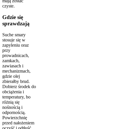
mają zostać
czyste.
Gdzie się
sprawdzają
Suche smary
stosuje się w
zapyleniu oraz
przy
prowadnicach,
zamkach,
zawiasach i
mechanizmach,
gdzie olej
zbierałby brud.
Dobierz środek do
obciążenia i
temperatury, bo
różnią się
nośnością i
odpornością.
Powierzchnię
przed nałożeniem
oczyść i odtłuść,