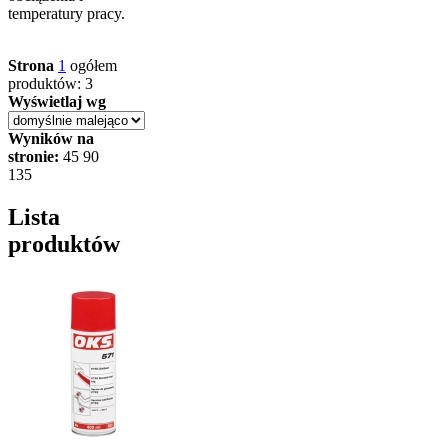
temperatury pracy.
Strona
1
ogółem
produktów: 3
Wyświetlaj wg
Wyników na
stronie:
45
90
135
Lista
produktów