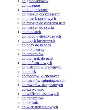
do grubościówek
do hulajnóg
do kompresorów
do maszyn czyszczących
do pilarek tarczowych
do maszyn do ostrzenia nart
do maszyn do szycia
do miodarek
do mopów elektrycznych
do myjek koszowych
do noży do kebaba
do odkurzaczy
do orbitreków
do owijarek do palet
do pił formatowych
do platform wibracyjnych
do pralek
do robotów kuchennych
do rowerów spinningowych
do rowerów stacjonarnych
do szatkownic
do szlifierek taśmowych
do trenażerów
do ukośnic
do wiertarek stołowych