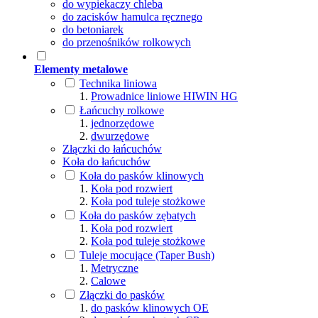
do wypiekaczy chleba
do zacisków hamulca ręcznego
do betoniarek
do przenośników rolkowych
Elementy metalowe
Technika liniowa
Prowadnice liniowe HIWIN HG
Łańcuchy rolkowe
jednorzędowe
dwurzędowe
Złączki do łańcuchów
Koła do łańcuchów
Koła do pasków klinowych
Koła pod rozwiert
Koła pod tuleje stożkowe
Koła do pasków zębatych
Koła pod rozwiert
Koła pod tuleje stożkowe
Tuleje mocujące (Taper Bush)
Metryczne
Calowe
Złączki do pasków
do pasków klinowych OE