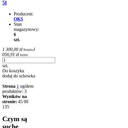
5l
Producent:
OKS
Stan
magazynowy:
6
szt.
1 300,00 zł
1
brutto
056,91 zł
netto
szt.
Do koszyka
dodaj do schowka
Strona
1
ogółem
produktów: 3
Wyników na
stronie:
45
90
135
Czym są
suche