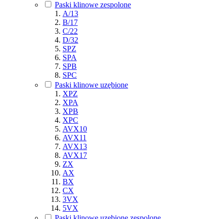
Paski klinowe zespolone
A/13
B/17
C/22
D/32
SPZ
SPA
SPB
SPC
Paski klinowe uzębione
XPZ
XPA
XPB
XPC
AVX10
AVX11
AVX13
AVX17
ZX
AX
BX
CX
3VX
5VX
Paski klinowe uzębione zespolone