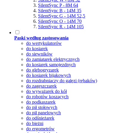
SilentSync P - 8M 64
SilentSync B - 14M 35
SilentSync G - 14M 52,5
SilentSync O - 14M 70
SilentSync R - 14M 105
Paski według zastosowania
do wertykulatorów
do kosiarek
do siewników
do zamiatarek elektrycznych
do kosiarek samojezdnych
do glebogryzarek
do kosiarek bijakowych
do rozdrabniaczy do gałęzi (rębaków)
do zagęszczarek
do wyważarek do kół
do robotów koszących
do podkaszarek
do pił stołowych
do pił panelowych
do odśnieżarek
do bieżni
do ergometrów