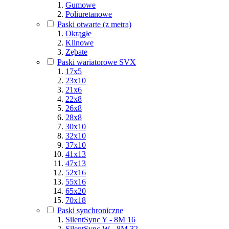
Gumowe
Poliuretanowe
Paski otwarte (z metra)
Okrągłe
Klinowe
Zębate
Paski wariatorowe SVX
17x5
23x10
21x6
22x8
26x8
28x8
30x10
32x10
37x10
41x13
47x13
52x16
55x16
65x20
70x18
Paski synchroniczne
SilentSync Y - 8M 16
SilentSync W - 8M 32