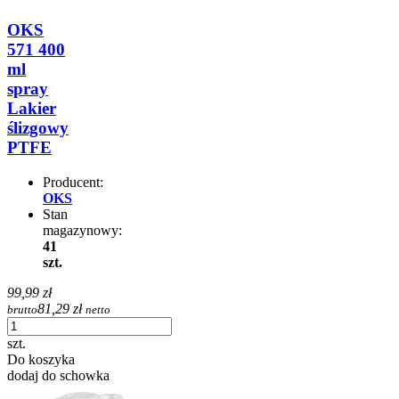
OKS
571 400
ml
spray
Lakier
ślizgowy
PTFE
Producent:
OKS
Stan
magazynowy:
41
szt.
99,99 zł
81,29 zł
brutto
netto
szt.
Do koszyka
dodaj do schowka