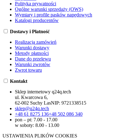
Polityka prywatności
Ogólne warunki sprzedaży (OWS)
Wymiary i profile pasków napędowych
Katalogi producentów
Dostawy i Płatność
Realizacja zamówień
Warunki dostawy
Metody płatności
Dane do przelewu
Warunki zwrotów
Zwrot towaru
Kontakt
Sklep internetowy q24q.tech
ul. Kwarcowa 6,
62-002 Suchy Las
NIP:
9721338515
sklep@q24q.tech
+48 61 8275 136
+48 502 086 340
pon – pt: 7.00 - 17.00
w soboty: 8.00 - 13.00
USTAWIENIA PLIKÓW COOKIES