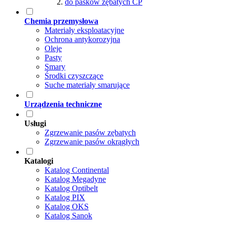
do pasków zębatych CP
Chemia przemysłowa
Materiały eksploatacyjne
Ochrona antykorozyjna
Oleje
Pasty
Smary
Środki czyszczące
Suche materiały smarujące
Urządzenia techniczne
Usługi
Zgrzewanie pasów zębatych
Zgrzewanie pasów okrągłych
Katalogi
Katalog Continental
Katalog Megadyne
Katalog Optibelt
Katalog PIX
Katalog OKS
Katalog Sanok