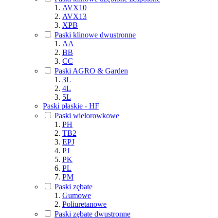
AVX10
AVX13
XPB
Paski klinowe dwustronne
AA
BB
CC
Paski AGRO & Garden
3L
4L
5L
Paski płaskie - HF
Paski wielorowkowe
PH
TB2
EPJ
PJ
PK
PL
PM
Paski zębate
Gumowe
Poliuretanowe
Paski zębate dwustronne