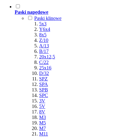
Paski napędowe
Paski klinowe
5x3
Y6x4
8x5
Z/10
A/13
B/17
20x12,5
C/22
25x16
D/32
SPZ
SPA
SPB
SPC
3V
5V
8V
M3
M5
M7
M11