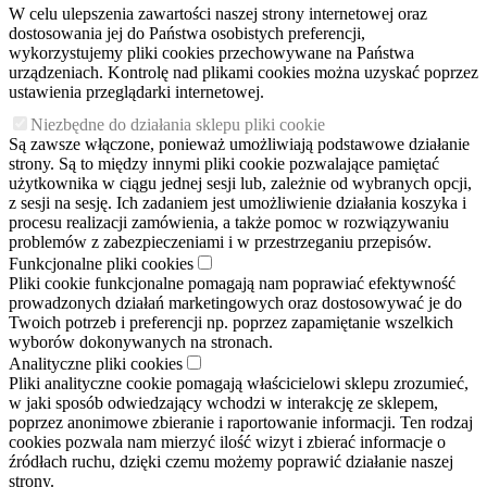
W celu ulepszenia zawartości naszej strony internetowej oraz
dostosowania jej do Państwa osobistych preferencji,
wykorzystujemy pliki cookies przechowywane na Państwa
urządzeniach. Kontrolę nad plikami cookies można uzyskać poprzez
ustawienia przeglądarki internetowej.
Niezbędne do działania sklepu pliki cookie
Są zawsze włączone, ponieważ umożliwiają podstawowe działanie
strony. Są to między innymi pliki cookie pozwalające pamiętać
użytkownika w ciągu jednej sesji lub, zależnie od wybranych opcji,
z sesji na sesję. Ich zadaniem jest umożliwienie działania koszyka i
procesu realizacji zamówienia, a także pomoc w rozwiązywaniu
problemów z zabezpieczeniami i w przestrzeganiu przepisów.
Funkcjonalne pliki cookies
Pliki cookie funkcjonalne pomagają nam poprawiać efektywność
prowadzonych działań marketingowych oraz dostosowywać je do
Twoich potrzeb i preferencji np. poprzez zapamiętanie wszelkich
wyborów dokonywanych na stronach.
Analityczne pliki cookies
Pliki analityczne cookie pomagają właścicielowi sklepu zrozumieć,
w jaki sposób odwiedzający wchodzi w interakcję ze sklepem,
poprzez anonimowe zbieranie i raportowanie informacji. Ten rodzaj
cookies pozwala nam mierzyć ilość wizyt i zbierać informacje o
źródłach ruchu, dzięki czemu możemy poprawić działanie naszej
strony.