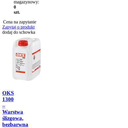
magazynowy:
0
szt.
Cena na zapytanie
Zapytaj o produkt
dodaj do schowka
OKS
1300
–
Warstwa
ślizgowa,
bezbarwna